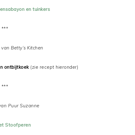
tensabayon en tuinkers
***
 van Betty’s Kitchen
n ontbijtkoek
(zie recept hieronder)
***
van Puur Suzanne
et Stoofperen