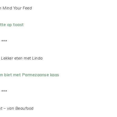
 Mind Your Feed
ette op toast
***
 Lekker eten met Linda
en biet met Parmezaanse kaas
***
t – van Beaufood