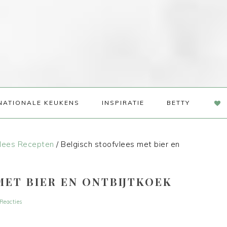
NAV
NATIONALE KEUKENS
INSPIRATIE
BETTY
SOC
ME
lees Recepten
/
Belgisch stoofvlees met bier en
MET BIER EN ONTBIJTKOEK
Reacties