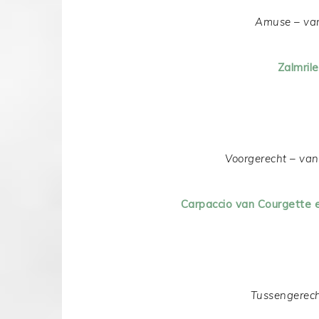
Amuse – van
Zalmril
Voorgerecht – van
Carpaccio van Courgette 
Tussengerech