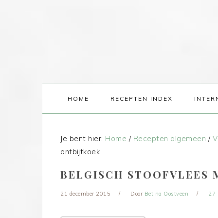
HOME
RECEPTEN INDEX
INTER
Je bent hier:
Home
/
Recepten algemeen
/
V
ontbijtkoek
BELGISCH STOOFVLEES 
21 december 2015
Door
Betina Oostveen
27 