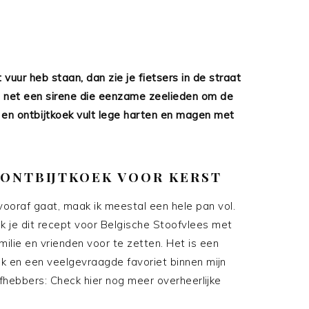
vuur heb staan, dan zie je fietsers in de straat
 is net een sirene die eenzame zeelieden om de
er en ontbijtkoek vult lege harten en magen met
 ONTBIJTKOEK VOOR KERST
 vooraf gaat, maak ik meestal een hele pan vol.
ik je dit recept voor Belgische Stoofvlees met
milie en vrienden voor te zetten. Het is een
aak en een veelgevraagde favoriet binnen mijn
efhebbers: Check hier nog meer overheerlijke