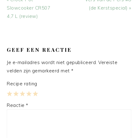
bericht:
bericht:
Slowcooker CR507
(de Kerstspecial) »
4,7 L (review)
LEES
INTERACTIES
GEEF EEN REACTIE
Je e-mailadres wordt niet gepubliceerd.
Vereiste
velden zijn gemarkeerd met
*
Recipe rating
1
2
3
4
5
Reactie
*
Star
Stars
Stars
Stars
Stars