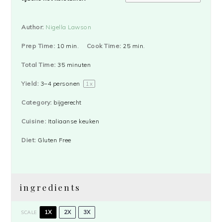
Author:
Nigella Lawson
Prep Time:
10 min.
Cook Time:
25 min.
Total Time:
35 minuten
Yield:
3
–
4
personen
1
x
Category:
bijgerecht
Cuisine:
Italiaanse keuken
Diet:
Gluten Free
ingredients
1X
2X
3X
SCALE