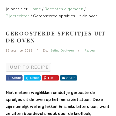
Je bent hier:
Home
/
Recepten algemeen
/
Bijgerechten
/
Geroosterde spruitjes uit de oven
GEROOSTERDE SPRUITJES UIT
DE OVEN
18 december 2015
Door
Betina Oostveen
Reageer
JUMP TO RECIPE
Share
Share
Pin
Share
Niet meteen wegklikken omdat je geroosterde
spruitjes uit de oven op het menu ziet staan: Deze
zijn namelijk wel erg lekker! Er is niks bitters aan, want
ze zitten boordevol smaak door de knoflook,