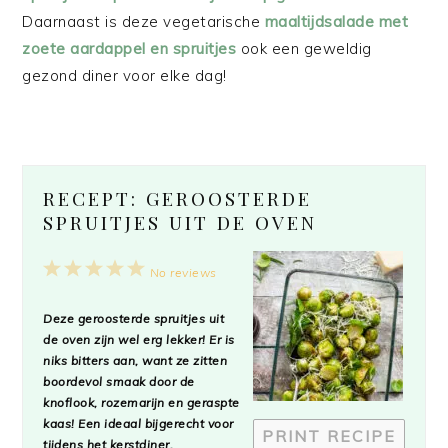
Daarnaast is deze vegetarische
maaltijdsalade met
zoete aardappel en spruitjes
ook een geweldig
gezond diner voor elke dag!
RECEPT: GEROOSTERDE
SPRUITJES UIT DE OVEN
1
2
3
4
5
No reviews
Star
Stars
Stars
Stars
Stars
Deze geroosterde spruitjes uit
de oven zijn wel erg lekker! Er is
niks bitters aan, want ze zitten
boordevol smaak door de
knoflook, rozemarijn en geraspte
kaas! Een ideaal bijgerecht voor
PRINT RECIPE
tijdens het kerstdiner.