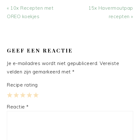
Vorig
Volgend
« 10x Recepten met
15x Havermoutpap
bericht:
bericht:
OREO koekjes
recepten »
LEES
INTERACTIES
GEEF EEN REACTIE
Je e-mailadres wordt niet gepubliceerd.
Vereiste
velden zijn gemarkeerd met
*
Recipe rating
1
2
3
4
5
Reactie
*
Star
Stars
Stars
Stars
Stars