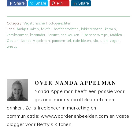
Share
Share
Pin
Share
Category:
Vegetarische Hoofdgerechten
Tags:
budget koken
,
falafel
,
hoofdgerechten
,
kikkererwten
,
komijn
,
komkommer
,
koriander
,
Levantijnse keuken
,
Libanese wraps
,
Midden-
Oosten
,
Nanda Appelman
,
paneermeel
,
rode bieten
,
sla
,
uien
,
vegan
,
wraps
OVER
NANDA APPELMAN
Nanda Appelman heeft een passie voor
gezond, maar vooral lekker eten en
drinken. Ze is freelancer in marketing en
communicatie: www.woordenenbeelden.com en vaste
blogger voor Betty’s Kitchen.