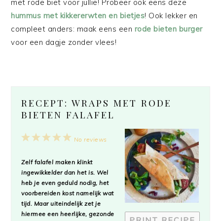
met rode biet voor jullie! Probeer ook eens deze
hummus met kikkererwten en bietjes
! Ook lekker en
compleet anders: maak eens een
rode bieten burger
voor een dagje zonder vlees!
RECEPT: WRAPS MET RODE
BIETEN FALAFEL
1
2
3
4
5
No reviews
Star
Stars
Stars
Stars
Stars
Zelf falafel maken klinkt
ingewikkelder dan het is. Wel
heb je even geduld nodig, het
voorbereiden kost namelijk wat
tijd. Maar uiteindelijk zet je
hiermee een heerlijke, gezonde
PRINT RECIPE