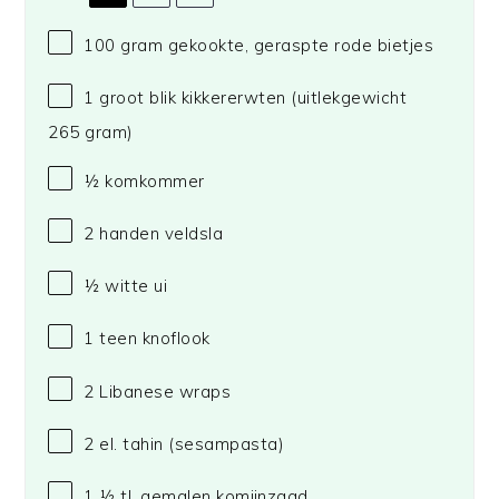
100 gram
gekookte, geraspte rode bietjes
1
groot blik kikkererwten (uitlekgewicht
265 gram
)
½
komkommer
2
handen veldsla
½
witte ui
1
teen knoflook
2
Libanese wraps
2
el. tahin (sesampasta)
1 ½
tl. gemalen komijnzaad