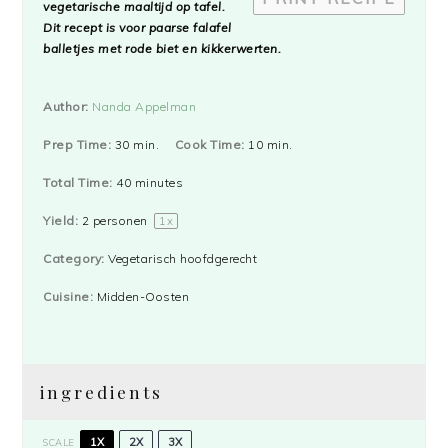
vegetarische maaltijd op tafel.
Dit recept is voor paarse falafel
balletjes met rode biet en kikkerwerten.
Author:
Nanda Appelman
Prep Time:
30 min.
Cook Time:
10 min.
Total Time:
40 minutes
Yield:
2
personen
1
x
Category:
Vegetarisch hoofdgerecht
Cuisine:
Midden-Oosten
ingredients
1X
2X
3X
SCALE