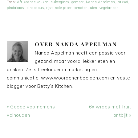
Tags:
Afrikaanse keuken
,
aubergines
,
gember
,
Nanda Appelman
,
paksoi
,
pindakaas
,
pindasaus
,
rijst
,
rode peper
,
tomaten
,
uien
,
vegetarisch
OVER
NANDA APPELMAN
Nanda Appelman heeft een passie voor
gezond, maar vooral lekker eten en
drinken. Ze is freelancer in marketing en
communicatie: www.woordenenbeelden.com en vaste
blogger voor Betty’s Kitchen.
Vorig
Volgend
« Goede voornemens
6x wraps met fruit
bericht:
bericht:
volhouden
ontbijt »