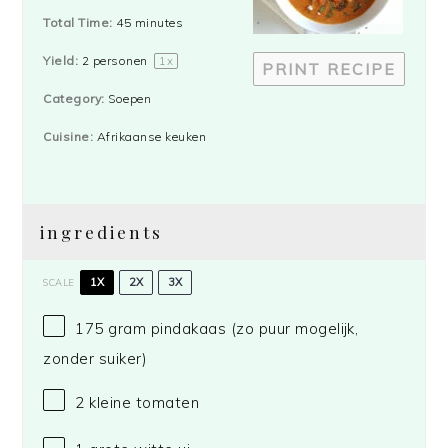
Total Time:
45 minutes
Yield:
2
personen
1
x
PRINT RECIPE
Category:
Soepen
Cuisine:
Afrikaanse keuken
ingredients
1X
2X
3X
SCALE
175 gram
pindakaas (zo puur mogelijk,
zonder suiker)
2
kleine tomaten