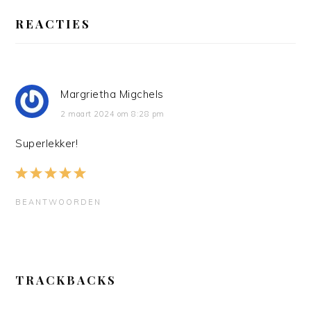
LEES
INTERACTIES
REACTIES
Margrietha Migchels
2 maart 2024 om 8:28 pm
Superlekker!
BEANTWOORDEN
TRACKBACKS