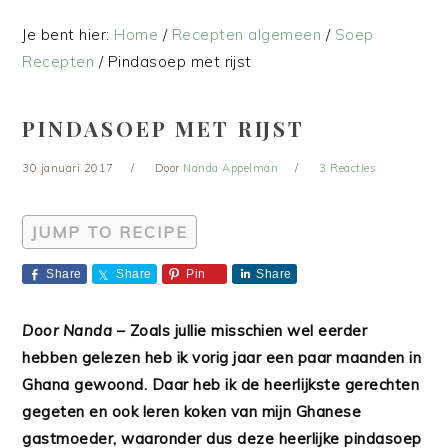
Je bent hier:
Home
/
Recepten algemeen
/
Soep
Recepten
/
Pindasoep met rijst
PINDASOEP MET RIJST
30 januari 2017
Door
Nanda Appelman
3 Reacties
JUMP TO RECIPE
Share
Share
Pin
Share
Door Nanda
– Zoals jullie misschien wel eerder
hebben gelezen heb ik vorig jaar een paar maanden in
Ghana gewoond. Daar heb ik de heerlijkste gerechten
gegeten en ook leren koken van mijn Ghanese
gastmoeder, waaronder dus deze heerlijke pindasoep