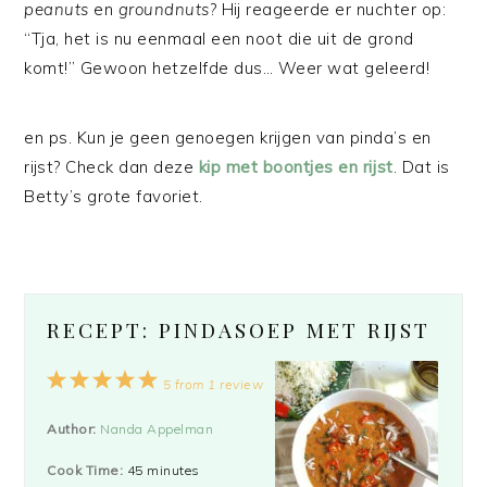
peanuts
en
groundnuts
? Hij reageerde er nuchter op:
“Tja, het is nu eenmaal een noot die uit de grond
komt!” Gewoon hetzelfde dus… Weer wat geleerd!
en ps. Kun je geen genoegen krijgen van pinda’s en
rijst? Check dan deze
kip met boontjes en rijst
. Dat is
Betty’s grote favoriet.
RECEPT: PINDASOEP MET RIJST
1
2
3
4
5
5
from
1
review
Star
Stars
Stars
Stars
Stars
Author:
Nanda Appelman
Cook Time:
45 minutes