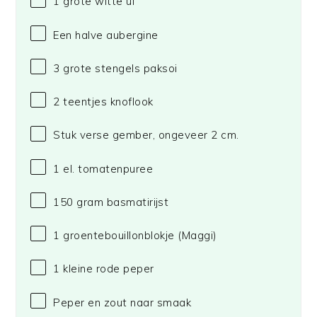
1
grote witte ui
Een halve aubergine
3
grote stengels paksoi
2
teentjes knoflook
Stuk verse gember, ongeveer 2 cm.
1
el. tomatenpuree
150 gram
basmatirijst
1
groentebouillonblokje
(Maggi)
1
kleine rode peper
Peper en zout naar smaak