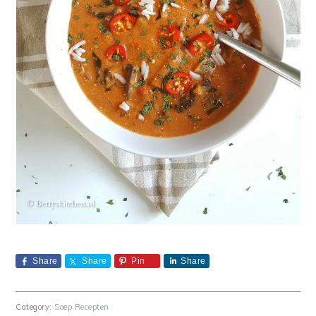
Share
Share
Pin
Share
Category:
Soep Recepten