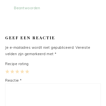
Beantwoorden
GEEF EEN REACTIE
Je e-mailadres wordt niet gepubliceerd.
Vereiste
velden zijn gemarkeerd met
*
Recipe rating
1
2
3
4
5
Reactie
*
Star
Stars
Stars
Stars
Stars