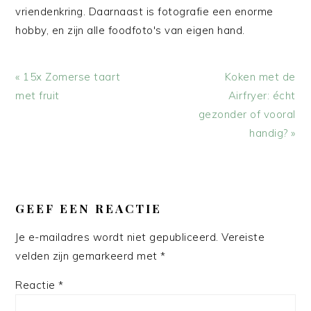
vriendenkring. Daarnaast is fotografie een enorme
hobby, en zijn alle foodfoto's van eigen hand.
Vorig
Volgend
« 15x Zomerse taart
Koken met de
bericht:
bericht:
met fruit
Airfryer: écht
gezonder of vooral
handig? »
LEES
INTERACTIES
GEEF EEN REACTIE
Je e-mailadres wordt niet gepubliceerd.
Vereiste
velden zijn gemarkeerd met
*
Reactie
*