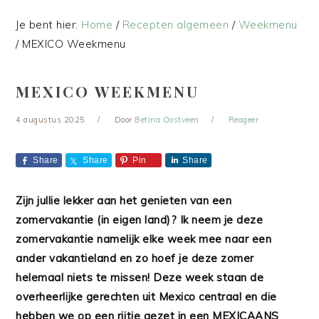
Je bent hier:
Home
/
Recepten algemeen
/
Weekmenu
/
MEXICO Weekmenu
MEXICO WEEKMENU
4 augustus 2025
Door
Betina Oostveen
Reageer
Share
Share
Pin
Share
Zijn jullie lekker aan het genieten van een
zomervakantie (in eigen land)? Ik neem je deze
zomervakantie namelijk elke week mee naar een
ander vakantieland en zo hoef je deze zomer
helemaal niets te missen! Deze week staan de
overheerlijke gerechten uit Mexico centraal en die
hebben we op een rijtje gezet in een MEXICAANS