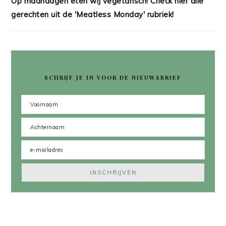
Op maandagen eten wij vegetarisch! Check hier alle
gerechten uit de 'Meatless Monday' rubriek!
SCHRIJF JE IN VOOR DE NIEUWSBRIEF