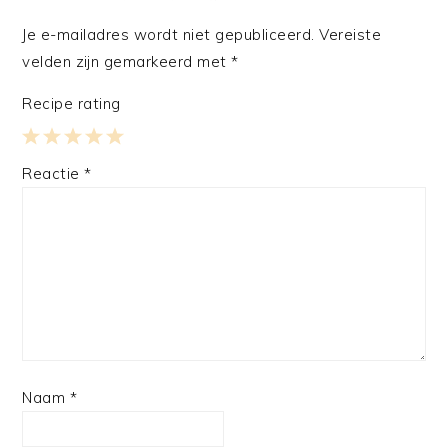
Je e-mailadres wordt niet gepubliceerd.
Vereiste
velden zijn gemarkeerd met
*
Recipe rating
1
2
3
4
5
Reactie
*
Star
Stars
Stars
Stars
Stars
Naam
*