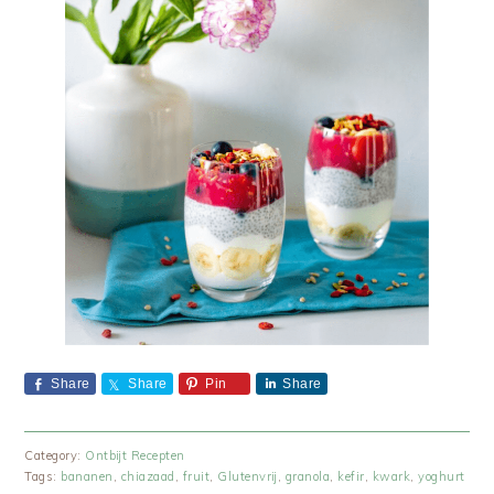
Share
Share
Pin
Share
Category:
Ontbijt Recepten
Tags:
bananen
,
chiazaad
,
fruit
,
Glutenvrij
,
granola
,
kefir
,
kwark
,
yoghurt