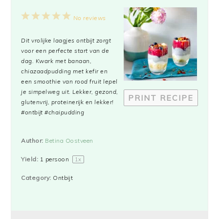
1
2
3
4
5
No reviews
Star
Stars
Stars
Stars
Stars
Dit vrolijke laagjes ontbijt zorgt
voor een perfecte start van de
dag. Kwark met banaan,
chiazaadpudding met kefir en
een smoothie van rood fruit lepel
je simpelweg uit. Lekker, gezond,
PRINT RECIPE
glutenvrij, proteinerijk en lekker!
#ontbijt #chaipudding
Author:
Betina Oostveen
Yield:
1
persoon
1
x
Category:
Ontbijt