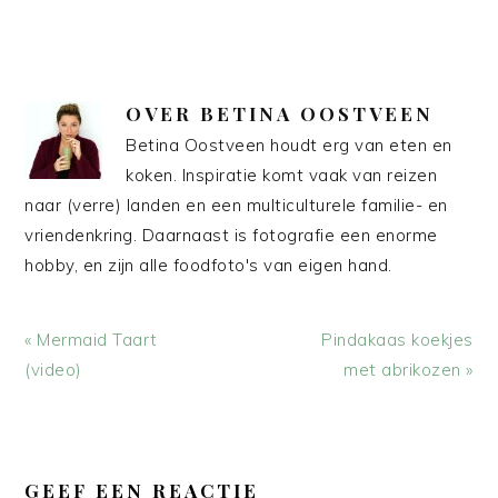
OVER
BETINA OOSTVEEN
Betina Oostveen houdt erg van eten en
koken. Inspiratie komt vaak van reizen
naar (verre) landen en een multiculturele familie- en
vriendenkring. Daarnaast is fotografie een enorme
hobby, en zijn alle foodfoto's van eigen hand.
Vorig
Volgend
« Mermaid Taart
Pindakaas koekjes
bericht:
bericht:
(video)
met abrikozen »
LEES
INTERACTIES
GEEF EEN REACTIE