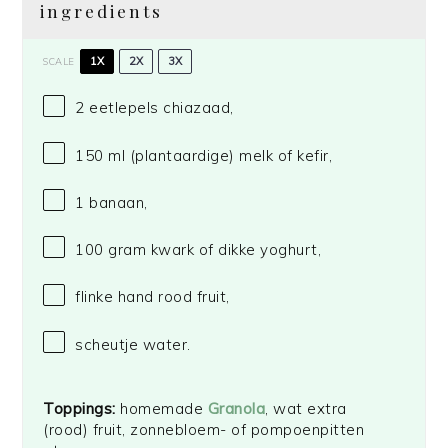
ingredients
1X
2X
3X
SCALE
2
eetlepels chiazaad,
150
ml (plantaardige) melk of kefir,
1
banaan,
100 gram
kwark of dikke yoghurt,
flinke hand rood fruit,
scheutje water.
Toppings:
homemade
Granola
, wat extra
(rood) fruit, zonnebloem- of pompoenpitten