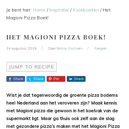
Je bent hier:
Home
/
Inspiratie
/
Kookboeken
/
Het
Magioni Pizza Boek!
HET MAGIONI PIZZA BOEK!
24 augustus 2019
Door
Betina Oostveen
Reageer
JUMP TO RECIPE
Share
Share
Pin
Share
Wist je dat tegenwoordig de groente pizza bodems
heel Nederland aan het veroveren zijn? Maak kennis
met Magioni pizza die gewoon in het koelvak van de
supermarkt ligt. Maar ga thuis ook zelf aan de slag
met gezondere pizza’s maken met het Magioni Pizza