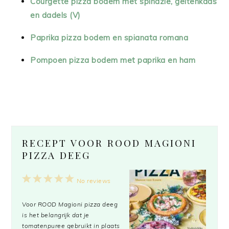
Courgette pizza bodem met spinazie, geitenkaas
en dadels (V)
Paprika pizza bodem en spianata romana
Pompoen pizza bodem met paprika en ham
RECEPT VOOR ROOD MAGIONI
PIZZA DEEG
1
2
3
4
5
No reviews
Star
Stars
Stars
Stars
Stars
Voor ROOD Magioni pizza deeg
is het belangrijk dat je
tomatenpuree gebruikt in plaats