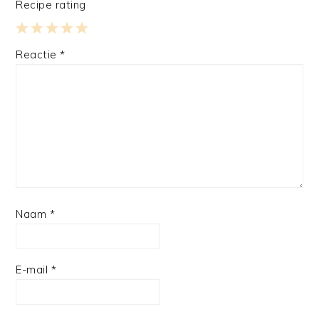
Recipe rating
1
2
3
4
5
Reactie
*
Star
Stars
Stars
Stars
Stars
Naam
*
E-mail
*