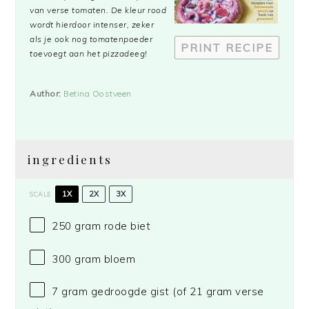
van verse tomaten. De kleur rood
wordt hierdoor intenser, zeker
als je ook nog tomatenpoeder
PRINT RECIPE
toevoegt aan het pizzadeeg!
Author:
Betina Oostveen
ingredients
1X
2X
3X
SCALE
250 gram
rode biet
300 gram
bloem
7 gram
gedroogde gist (of
21 gram
verse