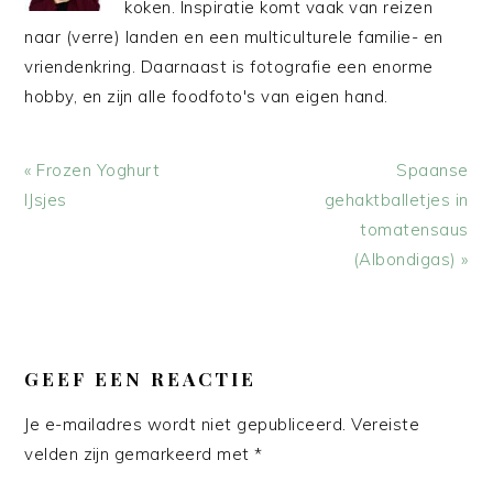
koken. Inspiratie komt vaak van reizen
naar (verre) landen en een multiculturele familie- en
vriendenkring. Daarnaast is fotografie een enorme
hobby, en zijn alle foodfoto's van eigen hand.
Vorig
Volgend
« Frozen Yoghurt
Spaanse
bericht:
bericht:
IJsjes
gehaktballetjes in
tomatensaus
(Albondigas) »
LEES
INTERACTIES
GEEF EEN REACTIE
Je e-mailadres wordt niet gepubliceerd.
Vereiste
velden zijn gemarkeerd met
*