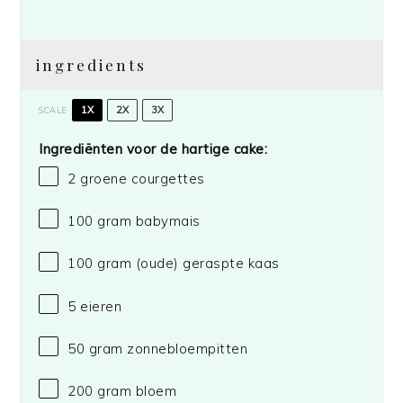
ingredients
1X
2X
3X
SCALE
Ingrediënten voor de hartige cake:
2
groene courgettes
100 gram
babymais
100 gram
(oude) geraspte kaas
5
eieren
50 gram
zonnebloempitten
200 gram
bloem