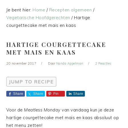
Je bent hier:
Home
/
Recepten algemeen
/
Vegetarische Hoofdgerechten
/
Hartige
courgettecake met mais en kaas
HARTIGE COURGETTECAKE
MET MAIS EN KAAS
20 november 2017
Door
Nanda Appelman
2 Reacties
JUMP TO RECIPE
Share
Share
Pin
Share
Voor de
Meatless Monday
van vandaag kun je deze
hartige courgettecake met mais en kaas absoluut op
het menu zetten!