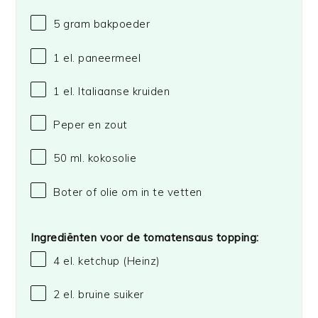
5 gram
bakpoeder
1
el. paneermeel
1
el. Italiaanse kruiden
Peper en zout
50
ml. kokosolie
Boter of olie om in te vetten
Ingrediënten voor de tomatensaus topping:
4
el. ketchup
(Heinz)
2
el. bruine suiker