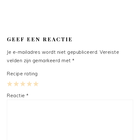
GEEF EEN REACTIE
Je e-mailadres wordt niet gepubliceerd.
Vereiste
velden zijn gemarkeerd met
*
Recipe rating
1
2
3
4
5
Reactie
*
Star
Stars
Stars
Stars
Stars