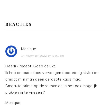
LEES
INTERACTIES
REACTIES
Monique
14 november 2022 om 8:01 pm
Heerlijk recept. Goed gelukt.
Ik heb de oude kaas vervangen door edelgistvlokken
omdat mijn man geen geraspte kaas mag.
Smaakte prima op deze manier. Is het ook mogelijk
plakken in te vriezen ?
Monique