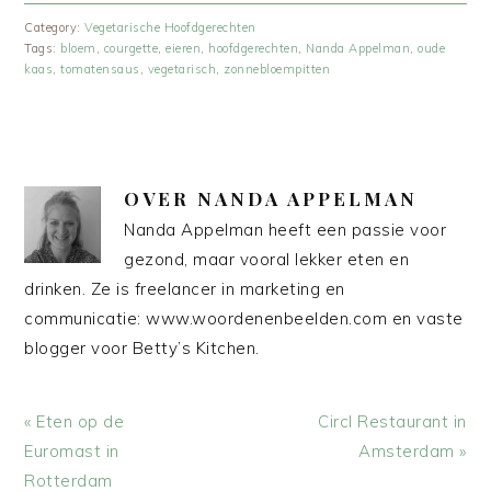
Category:
Vegetarische Hoofdgerechten
Tags:
bloem
,
courgette
,
eieren
,
hoofdgerechten
,
Nanda Appelman
,
oude
kaas
,
tomatensaus
,
vegetarisch
,
zonnebloempitten
OVER
NANDA APPELMAN
Nanda Appelman heeft een passie voor
gezond, maar vooral lekker eten en
drinken. Ze is freelancer in marketing en
communicatie: www.woordenenbeelden.com en vaste
blogger voor Betty’s Kitchen.
Vorig
Volgend
« Eten op de
Circl Restaurant in
bericht:
bericht:
Euromast in
Amsterdam »
Rotterdam