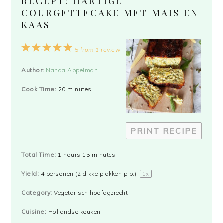
RECEPT: HARTIGE
COURGETTECAKE MET MAIS EN
KAAS
1
2
3
4
5
5
from
1
review
Star
Stars
Stars
Stars
Stars
Author:
Nanda Appelman
Cook Time:
20 minutes
PRINT RECIPE
Total Time:
1 hours 15 minutes
Yield:
4
personen (2 dikke plakken p.p.)
1
x
Category:
Vegetarisch hoofdgerecht
Cuisine:
Hollandse keuken