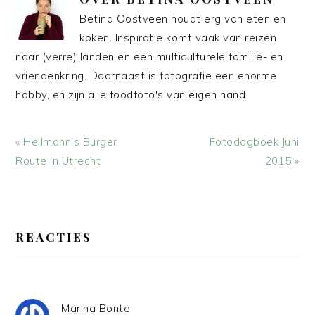
Betina Oostveen houdt erg van eten en
koken. Inspiratie komt vaak van reizen
naar (verre) landen en een multiculturele familie- en
vriendenkring. Daarnaast is fotografie een enorme
hobby, en zijn alle foodfoto's van eigen hand.
Vorig
Volgend
« Hellmann’s Burger
Fotodagboek Juni
bericht:
bericht:
Route in Utrecht
2015 »
LEES
INTERACTIES
REACTIES
Marina Bonte