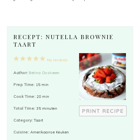
RECEPT: NUTELLA BROWNIE
TAART
1
2
3
4
5
No reviews
Star
Stars
Stars
Stars
Stars
Author:
Betina Oostveen
Prep Time:
15 min
Cook Time:
20 min
Total Time:
35 minuten
PRINT RECIPE
Category:
Taart
Cuisine:
Amerikaanse Keuken