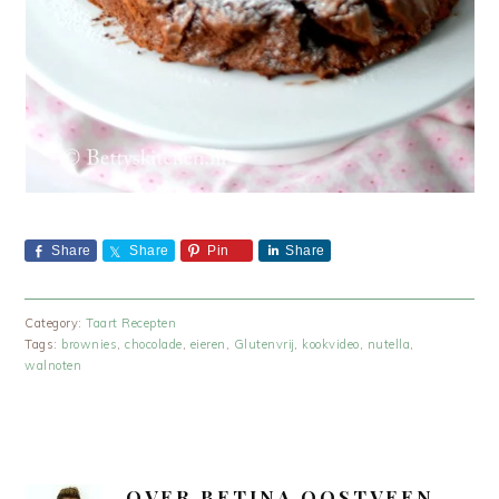
Share
Share
Pin
Share
Category:
Taart Recepten
Tags:
brownies
,
chocolade
,
eieren
,
Glutenvrij
,
kookvideo
,
nutella
,
walnoten
OVER
BETINA OOSTVEEN