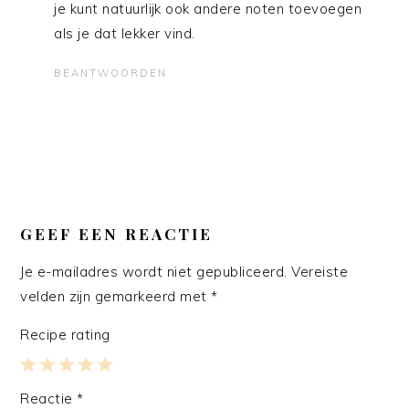
je kunt natuurlijk ook andere noten toevoegen
als je dat lekker vind.
BEANTWOORDEN
GEEF EEN REACTIE
Je e-mailadres wordt niet gepubliceerd.
Vereiste
velden zijn gemarkeerd met
*
Recipe rating
1
2
3
4
5
Reactie
*