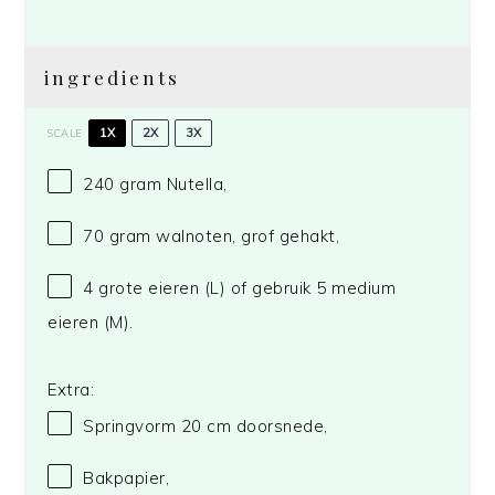
ingredients
1X
2X
3X
SCALE
240 gram
Nutella,
70 gram
walnoten, grof gehakt,
4
grote eieren (L) of gebruik
5
medium
eieren (M).
Extra:
Springvorm
20
cm doorsnede,
Bakpapier,