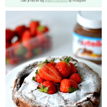
Deel je foto en tag
@bettyskitchennl
op Instagram