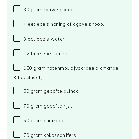
30 gram
rauwe cacao,
4
eetlepels honing of agave siroop,
3
eetlepels water,
12
theelepel kaneel,
150 gram
notenmix, bijvoorbeeld amandel
& hazelnoot,
50 gram
gepofte quinoa,
70 gram
gepofte rijst
60 gram
chiazaad,
70 gram
kokosschilfers.