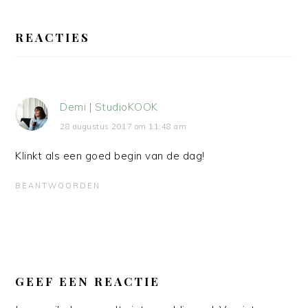
LEES
INTERACTIES
REACTIES
Demi | StudioKOOK
28 augustus 2017 om 11:48 am
Klinkt als een goed begin van de dag!
BEANTWOORDEN
GEEF EEN REACTIE