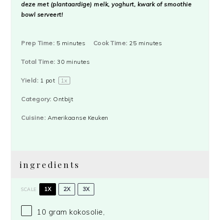
deze met (plantaardige) melk, yoghurt, kwark of smoothie
bowl serveert!
Prep Time:
5 minutes
Cook Time:
25 minutes
Total Time:
30 minutes
Yield:
1
pot
1
x
Category:
Ontbijt
Cuisine:
Amerikaanse Keuken
ingredients
1X
2X
3X
SCALE
10 gram
kokosolie,