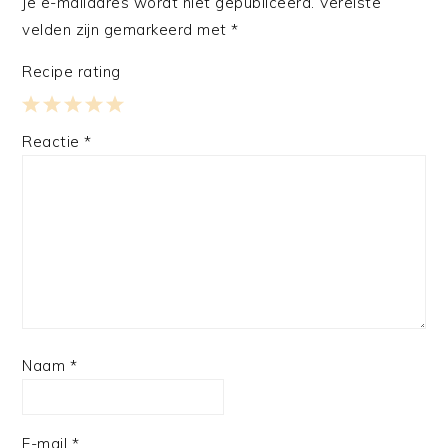
Je e-mailadres wordt niet gepubliceerd.
Vereiste
velden zijn gemarkeerd met
*
Recipe rating
1
2
3
4
5
Reactie
*
Star
Stars
Stars
Stars
Stars
Naam
*
E-mail
*