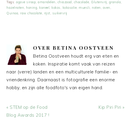
Tags:
agave siroop
,
amandelen
,
chiazaad
,
chocolade
,
Glutenvrij
,
granola
,
hazelnoten
,
honing
,
kaneel
,
kokos
,
kokosolie
,
muesli
,
noten
,
oven
,
Quinoa
,
raw chocolate
,
rijst
,
suikervrij
OVER
BETINA OOSTVEEN
Betina Oostveen houdt erg van eten en
koken. Inspiratie komt vaak van reizen
naar (verre) landen en een multiculturele familie- en
vriendenkring. Daarnaast is fotografie een enorme
hobby, en zijn alle foodfoto's van eigen hand.
Vorig
Volgend
« STEM op de Food
Kip Piri Piri »
bericht:
bericht:
Blog Awards 2017 !