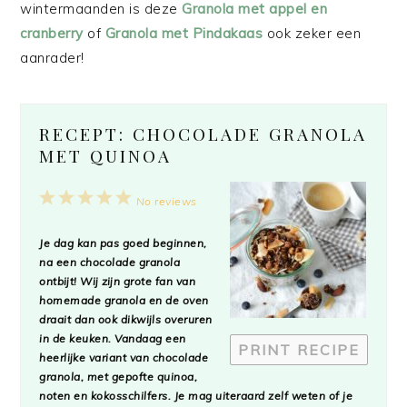
wintermaanden is deze
Granola met appel en
cranberry
of
Granola met Pindakaas
ook zeker een
aanrader!
RECEPT: CHOCOLADE GRANOLA
MET QUINOA
1
2
3
4
5
No reviews
Star
Stars
Stars
Stars
Stars
Je dag kan pas goed beginnen,
na een chocolade granola
ontbijt! Wij zijn grote fan van
homemade granola en de oven
draait dan ook dikwijls overuren
in de keuken. Vandaag een
PRINT RECIPE
heerlijke variant van chocolade
granola, met gepofte quinoa,
noten en kokosschilfers. Je mag uiteraard zelf weten of je