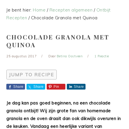
Je bent hier:
Home
/
Recepten algemeen
/
Ontbijt
Recepten
/
Chocolade Granola met Quinoa
CHOCOLADE GRANOLA MET
QUINOA
25 augustus 2017
Door
Betina Oostveen
1 Reactie
JUMP TO RECIPE
Share
Share
Pin
Share
Je dag kan pas goed beginnen, na een chocolade
granola ontbijt! Wij zijn grote fan van homemade
granola en de oven draait dan ook dikwijls overuren in
de keuken. Vandaag een heerlijke variant van