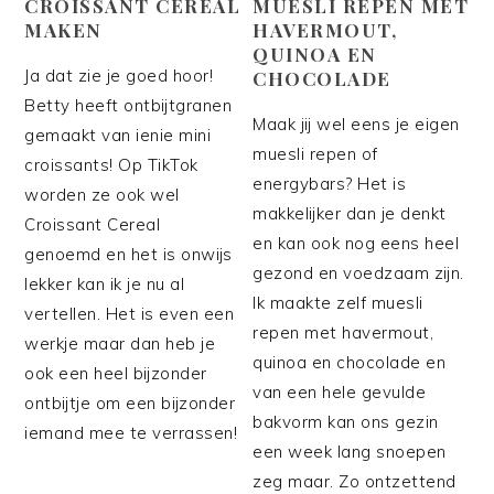
CROISSANT CEREAL
MUESLI REPEN MET
MAKEN
HAVERMOUT,
QUINOA EN
Ja dat zie je goed hoor!
CHOCOLADE
Betty heeft ontbijtgranen
Maak jij wel eens je eigen
gemaakt van ienie mini
muesli repen of
croissants! Op TikTok
energybars? Het is
worden ze ook wel
makkelijker dan je denkt
Croissant Cereal
en kan ook nog eens heel
genoemd en het is onwijs
gezond en voedzaam zijn.
lekker kan ik je nu al
Ik maakte zelf muesli
vertellen. Het is even een
repen met havermout,
werkje maar dan heb je
quinoa en chocolade en
ook een heel bijzonder
van een hele gevulde
ontbijtje om een bijzonder
bakvorm kan ons gezin
iemand mee te verrassen!
een week lang snoepen
zeg maar. Zo ontzettend