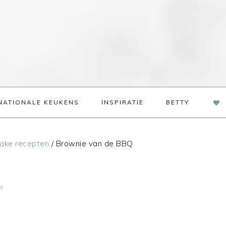
NAV
NATIONALE KEUKENS
INSPIRATIE
BETTY
SOC
ME
ake recepten
/
Brownie van de BBQ
es