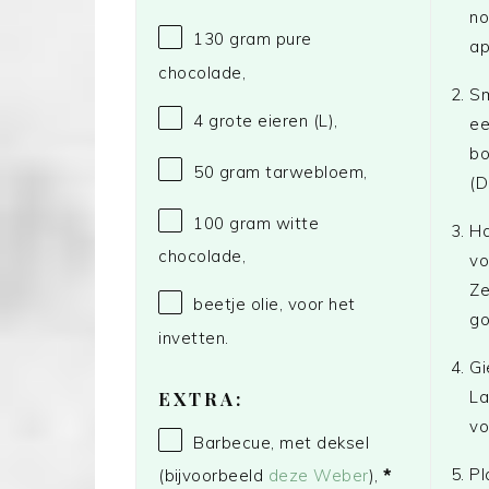
no
130 gram
pure
ap
chocolade,
Sm
4
grote eieren (L),
ee
bo
50 gram
tarwebloem,
(D
100 gram
witte
Ha
chocolade,
vo
Ze
beetje olie, voor het
go
invetten.
Gi
La
EXTRA:
vo
Barbecue, met deksel
Pl
(bijvoorbeeld
deze Weber
),
*