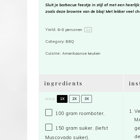
Sluit je barbecue feestje in stijl af met een heerlij
zoals deze brownie van de bbq! Met lekker veel ch
Yield:
6
–
8
personen
1
x
Category:
BBQ
Cuisine:
Amerikaanse keuken
ingredients
ins
1X
2X
3X
SCALE
Ve
100 gram
roomboter,
MA
ge
150 gram
suiker, (liefst
de
Muscovado suiker),