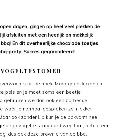
open dagen, gingen op heel veel plekken de
ijl afsluiten met een heerlijk en makkelijk
bbq! En dit overheerlijke chocolade toetjes
 bbq-party. Succes gegarandeerd!
EVOGELTESTOMER
verwachts uit de hoek. Maar goed, koken en
se pols en je moet soms een beetje
bbq gebruiken we dan ook een barbecue
je waar je normaal gesproken zo’n lekker
Maar ook zonder kip kun je de bakvorm heel
je de gevogelte standaard weg laat, heb je een
lag, dus ook deze brownie van de bbq.