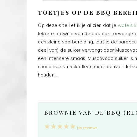
TOETJES OP DE BBQ BERE
Op deze site liet ik je al zien dat je
wafels 
lekkere brownie van de bbq ook toevoegen 
een kleine voorbereiding, laat je de barbec
deel van) de suiker vervangt door Muscovad
een intensere smaak. Muscovado suiker is na
chocolade smaak alleen maar aanvult. Iets ze
houden…
BROWNIE VAN DE BBQ (RE
1
2
3
4
5
No reviews
Star
Stars
Stars
Stars
Stars