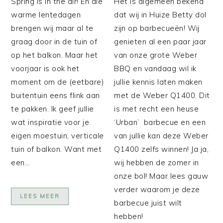
Spring is in the air! En die
Het is algemeen bekend
warme lentedagen
dat wij in Huize Betty dol
brengen wij maar al te
zijn op barbecueën! Wij
graag door in de tuin of
genieten al een paar jaar
op het balkon. Maar het
van onze grote Weber
voorjaar is ook het
BBQ en vandaag wil ik
moment om de (eetbare)
jullie kennis laten maken
buitentuin eens flink aan
met de Weber Q1400. Dit
te pakken. Ik geef jullie
is met recht een heuse
wat inspiratie voor je
‘Urban’ barbecue en een
eigen moestuin, verticale
van jullie kan deze Weber
tuin of balkon. Want met
Q1400 zelfs winnen! Ja ja,
een…
wij hebben de zomer in
onze bol! Maar lees gauw
verder waarom je deze
LEES MEER
barbecue juist wilt
hebben!