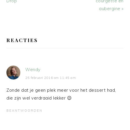
bericht:
bericht:
Drop
courgette en
aubergine »
LEES
INTERACTIES
REACTIES
Wendy
25 februari 2016 om 11:45 am
Zonde dat je geen plek meer voor het dessert had,
die zijn wel verdraaid lekker 😉
BEANTWOORDEN