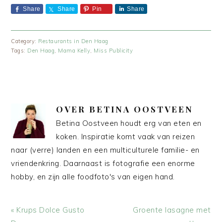
Share
Share
Pin
Share
Category:
Restaurants in Den Haag
Tags:
Den Haag
,
Mama Kelly
,
Miss Publicity
OVER
BETINA OOSTVEEN
Betina Oostveen houdt erg van eten en
koken. Inspiratie komt vaak van reizen
naar (verre) landen en een multiculturele familie- en
vriendenkring. Daarnaast is fotografie een enorme
hobby, en zijn alle foodfoto's van eigen hand.
Vorig
Volgend
« Krups Dolce Gusto
Groente lasagne met