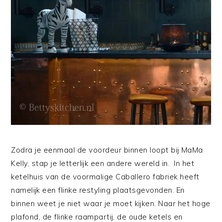
Zodra je eenmaal de voordeur binnen loopt bij MaMa
Kelly, stap je letterlijk een andere wereld in. In het
ketelhuis van de voormalige Caballero fabriek heeft
namelijk een flinke restyling plaatsgevonden. En
binnen weet je niet waar je moet kijken. Naar het hoge
plafond, de flinke raampartij, de oude ketels en