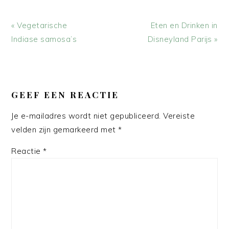
Vorig
Volgend
« Vegetarische
Eten en Drinken in
bericht:
bericht:
Indiase samosa’s
Disneyland Parijs »
LEES
INTERACTIES
GEEF EEN REACTIE
Je e-mailadres wordt niet gepubliceerd.
Vereiste
velden zijn gemarkeerd met
*
Reactie
*