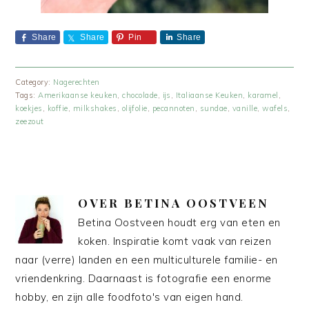
Share
Share
Pin
Share
Category:
Nagerechten
Tags:
Amerikaanse keuken
,
chocolade
,
ijs
,
Italiaanse Keuken
,
karamel
,
koekjes
,
koffie
,
milkshakes
,
olijfolie
,
pecannoten
,
sundae
,
vanille
,
wafels
,
zeezout
OVER
BETINA OOSTVEEN
Betina Oostveen houdt erg van eten en
koken. Inspiratie komt vaak van reizen
naar (verre) landen en een multiculturele familie- en
vriendenkring. Daarnaast is fotografie een enorme
hobby, en zijn alle foodfoto's van eigen hand.