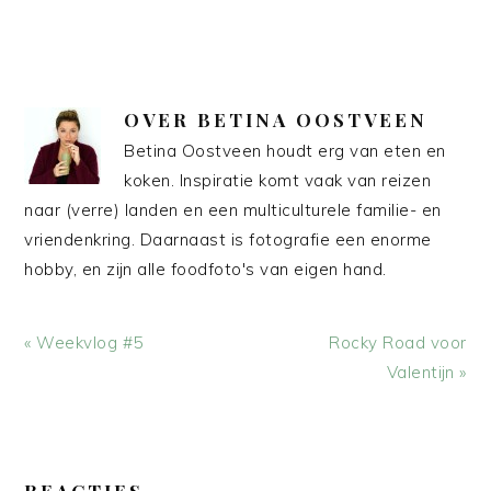
OVER
BETINA OOSTVEEN
Betina Oostveen houdt erg van eten en
koken. Inspiratie komt vaak van reizen
naar (verre) landen en een multiculturele familie- en
vriendenkring. Daarnaast is fotografie een enorme
hobby, en zijn alle foodfoto's van eigen hand.
Vorig
Volgend
« Weekvlog #5
Rocky Road voor
bericht:
bericht:
Valentijn »
LEES
INTERACTIES
REACTIES