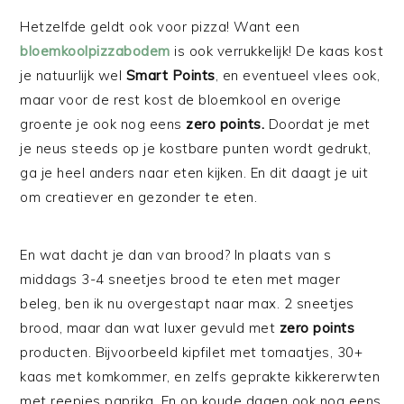
Hetzelfde geldt ook voor pizza! Want een
bloemkoolpizzabodem
is ook verrukkelijk! De kaas kost
je natuurlijk wel
Smart Points
, en eventueel vlees ook,
maar voor de rest kost de bloemkool en overige
groente je ook nog eens
zero points.
Doordat je met
je neus steeds op je kostbare punten wordt gedrukt,
ga je heel anders naar eten kijken. En dit daagt je uit
om creatiever en gezonder te eten.
En wat dacht je dan van brood? In plaats van s
middags 3-4 sneetjes brood te eten met mager
beleg, ben ik nu overgestapt naar max. 2 sneetjes
brood, maar dan wat luxer gevuld met
zero points
producten. Bijvoorbeeld kipfilet met tomaatjes, 30+
kaas met komkommer, en zelfs geprakte kikkererwten
met reepjes paprika. En op koude dagen ook nog eens