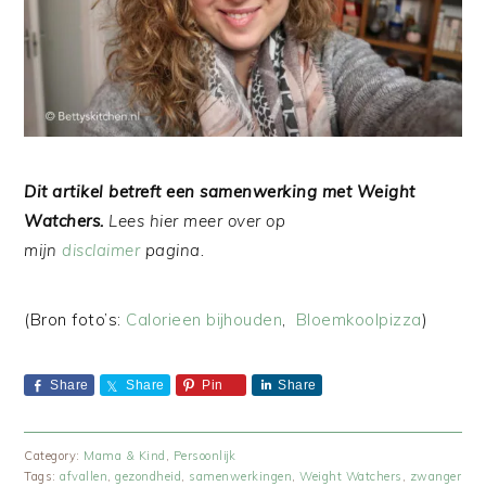
Dit artikel betreft een samenwerking met Weight
Watchers.
Lees hier meer over op
mijn
disclaimer
pagina.
(Bron foto’s:
Calorieen bijhouden
,
Bloemkoolpizza
)
Share
Share
Pin
Share
Category:
Mama & Kind
,
Persoonlijk
Tags:
afvallen
,
gezondheid
,
samenwerkingen
,
Weight Watchers
,
zwanger