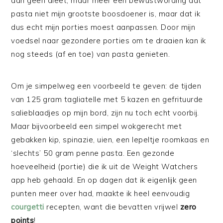
dan geen dieet, maar meer een bewustwording dat
pasta niet mijn grootste boosdoener is, maar dat ik
dus echt mijn porties moest aanpassen. Door mijn
voedsel naar gezondere porties om te draaien kan ik
nog steeds (af en toe) van pasta genieten.
Om je simpelweg een voorbeeld te geven: de tijden
van 125 gram tagliatelle met 5 kazen en gefrituurde
salieblaadjes op mijn bord, zijn nu toch echt voorbij.
Maar bijvoorbeeld een simpel wokgerecht met
gebakken kip, spinazie, uien, een lepeltje roomkaas en
‘slechts’ 50 gram penne pasta. Een gezonde
hoeveelheid (portie) die ik uit de Weight Watchers
app heb gehaald. En op dagen dat ik eigenlijk geen
punten meer over had, maakte ik heel eenvoudig
courgetti
recepten, want die bevatten vrijwel
zero
points
!