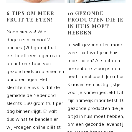
6 TIPS OM MEER
10 GEZONDE
FRUIT TE ETEN!
PRODUCTEN DIE JE
IN HUIS MOET
Goed nieuws! Wie
HEBBEN
dagelijks minimaal 2
Je wilt gezond eten maar
porties (200gram) fruit
weet niet wat je in huis
eet heeft een lager risico
moet halen? ALs dit een
op het ontstaan van
herkenbare vraag is dan
gezondheidsproblemen en
heeft afvalcoach Jonathan
aandoeningen. Het
Klaasen een nuttig lijstje
slechte nieuws is dat de
voor je samengesteld. Dit
gemiddelde Nederland
zijn namelijk maar liefst 10
slechts 130 gram fruit per
gezonde producten die je
dag binnenkrijgt. Er valt
altijd in huis moet hebben,
dus winst te behalen en
om een gezonde levenstijl
wij vroegen online diëtist