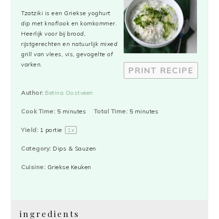
Star
Stars
Stars
Stars
Stars
Tzatziki is een Griekse yoghurt
dip met knoflook en komkommer.
Heerlijk voor bij brood,
rijstgerechten en natuurlijk mixed
grill van vlees, vis, gevogelte of
varken.
PRINT RECIPE
Author:
Betina Oostveen
Cook Time:
5 minutes
Total Time:
5 minutes
Yield:
1
portie
1
x
Category:
Dips & Sauzen
Cuisine:
Griekse Keuken
ingredients