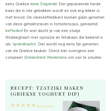
eens Griekse
kaas Saganaki
. Een gepaneerde harde
kaas die in olie gebakken wordt en ook erg lekker is
met brood. De vleesliefhebbers kunnen gaan genieten
van deze gehaktstaven in tomatensaus, genaamd
keftedes
! En wat dacht je van een stukje
filodeegtaart met spinazie en fetakaas die bekend is
als
‘spanakopita’.
Dat wordt nog eens fijn genieten
van de Griekse keuken. Check hier overigens een
compleet
Griekenland Weekmenu
om van te smullen.
RECEPT: TZATZIKI MAKEN
(GRIEKSE YOGHURT DIP)
1
2
3
4
5
No reviews