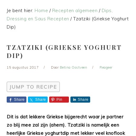
Je bent hier:
Home
/
Recepten algemeen
/
Dips,
Dressing en Saus Recepten
/
Tzatziki (Griekse Yoghurt
Dip)
TZATZIKI (GRIEKSE YOGHURT
DIP)
15 augustus 2017
Door
Betina Oostveen
Reageer
JUMP TO RECIPE
Share
Share
Pin
Share
Dit is dat lekkere Griekse bijgerecht waar je partner
zo blij mee zal zijn (ahem). Tzatziki is namelijk een
heerlijke Griekse yoghurtdip met lekker veel knoflook