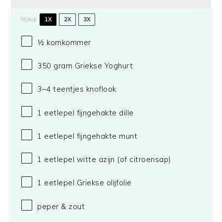
1X
2X
3X
SCALE
½
komkommer
350 gram
Griekse Yoghurt
3
–
4
teentjes knoflook
1
eetlepel fijngehakte dille
1
eetlepel fijngehakte munt
1
eetlepel witte azijn (of citroensap)
1
eetlepel Griekse olijfolie
peper & zout