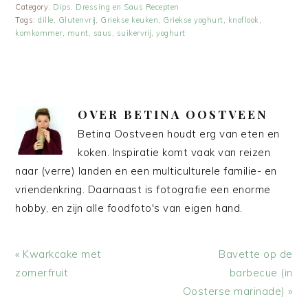
Category:
Dips, Dressing en Saus Recepten
Tags:
dille
,
Glutenvrij
,
Griekse keuken
,
Griekse yoghurt
,
knoflook
,
komkommer
,
munt
,
saus
,
suikervrij
,
yoghurt
OVER
BETINA OOSTVEEN
Betina Oostveen houdt erg van eten en
koken. Inspiratie komt vaak van reizen
naar (verre) landen en een multiculturele familie- en
vriendenkring. Daarnaast is fotografie een enorme
hobby, en zijn alle foodfoto's van eigen hand.
Vorig
Volgend
« Kwarkcake met
Bavette op de
bericht:
bericht:
zomerfruit
barbecue (in
Oosterse marinade) »