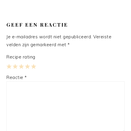
LEES
INTERACTIES
GEEF EEN REACTIE
Je e-mailadres wordt niet gepubliceerd.
Vereiste
velden zijn gemarkeerd met
*
Recipe rating
1
2
3
4
5
Reactie
*
Star
Stars
Stars
Stars
Stars