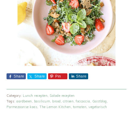
Share
Share
Pin
Share
Category:
Lunch recepten
,
Salade recepten
Tags:
aardbeien
,
basilicum
,
brood
,
citroen
,
foccaccia
,
Gastblog
,
Parmezaanse kaas
,
The Lemon Kitchen
,
tomaten
,
vegetarisch