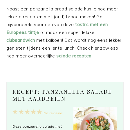
Naast een panzanella brood salade kun je nog meer
lekkere recepten met (oud) brood maken! Ga
bijvoorbeeld voor een van deze
tosti’s met een
Europees tintje
of maak een superdeluxe
clubsandwich
met kalkoen! Dat wordt nog eens lekker
genieten tijdens een lente lunch! Check hier zowieso
nog meer overheerlijke
salade recepten
!
RECEPT: PANZANELLA SALADE
MET AARDBEIEN
1
2
3
4
5
No reviews
Star
Stars
Stars
Stars
Stars
Deze panzanella salade met