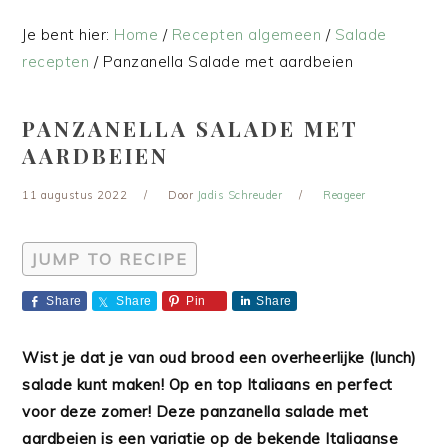
Je bent hier:
Home
/
Recepten algemeen
/
Salade
recepten
/
Panzanella Salade met aardbeien
PANZANELLA SALADE MET
AARDBEIEN
11 augustus 2022
Door
Jadis Schreuder
Reageer
JUMP TO RECIPE
Share
Share
Pin
Share
Wist je dat je van oud brood een overheerlijke (lunch)
salade kunt maken! Op en top Italiaans en perfect
voor deze zomer! Deze panzanella salade met
aardbeien is een variatie op de bekende Italiaanse