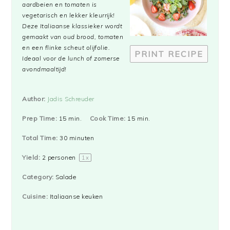
aardbeien en tomaten is
vegetarisch en lekker kleurrijk!
Deze Italiaanse klassieker wordt
gemaakt van oud brood, tomaten
en een flinke scheut olijfolie.
PRINT RECIPE
Ideaal voor de lunch of zomerse
avondmaaltijd!
Author:
Jadis Schreuder
Prep Time:
15 min.
Cook Time:
15 min.
Total Time:
30 minuten
Yield:
2
personen
1
x
Category:
Salade
Cuisine:
Italiaanse keuken