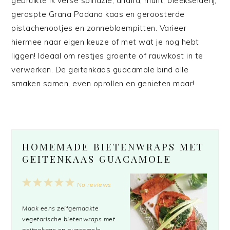
gebruikte ik verse spinazie, alfalfa, munt, bleekselderij,
geraspte Grana Padano kaas en geroosterde
pistachenootjes en zonnebloempitten. Varieer
hiermee naar eigen keuze of met wat je nog hebt
liggen! Ideaal om restjes groente of rauwkost in te
verwerken. De geitenkaas guacamole bind alle
smaken samen, even oprollen en genieten maar!
HOMEMADE BIETENWRAPS MET
GEITENKAAS GUACAMOLE
1
2
3
4
5
No reviews
Star
Stars
Stars
Stars
Stars
Maak eens zelfgemaakte
vegetarische bietenwraps met
geitenkaas en guacamole.