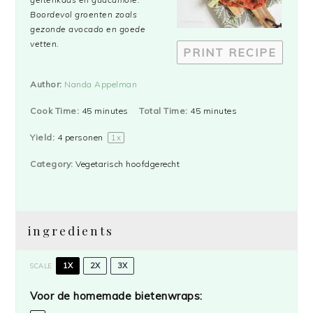
Boordevol groenten zoals
gezonde avocado en goede
vetten.
PRINT RECIPE
Author:
Nanda Appelman
Cook Time:
45 minutes
Total Time:
45 minutes
Yield:
4
personen
1
x
Category:
Vegetarisch hoofdgerecht
ingredients
1X
2X
3X
SCALE
Voor de homemade bietenwraps: