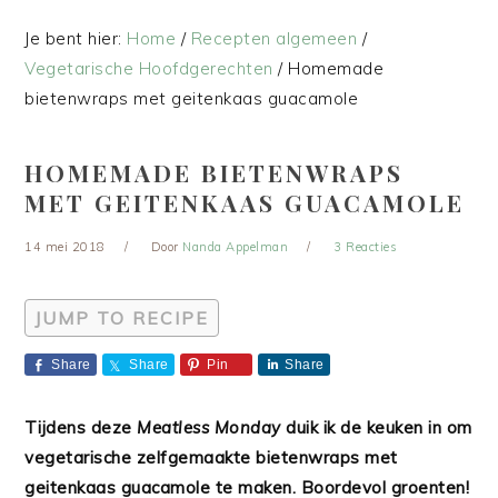
Je bent hier:
Home
/
Recepten algemeen
/
Vegetarische Hoofdgerechten
/
Homemade
bietenwraps met geitenkaas guacamole
HOMEMADE BIETENWRAPS
MET GEITENKAAS GUACAMOLE
14 mei 2018
Door
Nanda Appelman
3 Reacties
JUMP TO RECIPE
Share
Share
Pin
Share
Tijdens deze
Meatless Monday
duik ik de keuken in om
vegetarische zelfgemaakte bietenwraps met
geitenkaas guacamole te maken. Boordevol groenten!