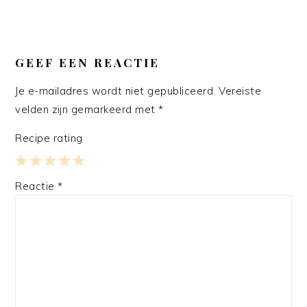
GEEF EEN REACTIE
Je e-mailadres wordt niet gepubliceerd.
Vereiste
velden zijn gemarkeerd met
*
Recipe rating
1
2
3
4
5
Reactie
*
Star
Stars
Stars
Stars
Stars