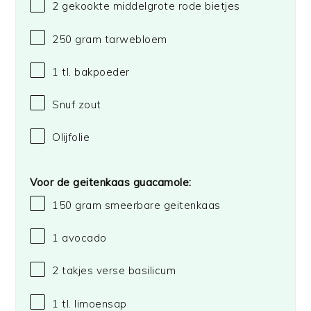
2
gekookte middelgrote rode bietjes
250 gram
tarwebloem
1
tl. bakpoeder
Snuf zout
Olijfolie
Voor de geitenkaas guacamole:
150 gram
smeerbare geitenkaas
1
avocado
2
takjes verse basilicum
1
tl. limoensap