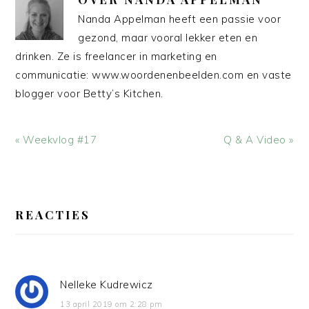
Nanda Appelman heeft een passie voor
gezond, maar vooral lekker eten en
drinken. Ze is freelancer in marketing en
communicatie: www.woordenenbeelden.com en vaste
blogger voor Betty’s Kitchen.
Vorig
Volgend
« Weekvlog #17
Q & A Video »
bericht:
bericht:
LEES
INTERACTIES
REACTIES
Nelleke Kudrewicz
13 april 2019 om 2:28 pm