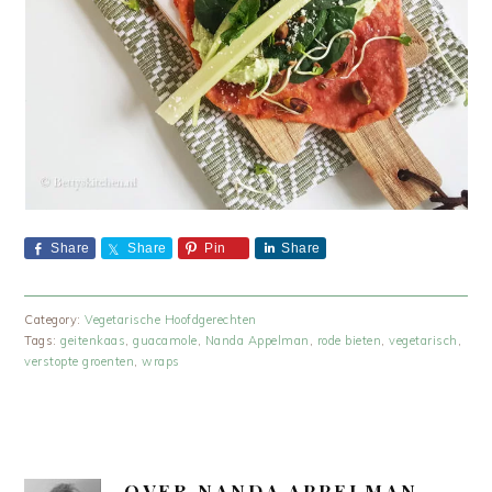
Share
Share
Pin
Share
Category:
Vegetarische Hoofdgerechten
Tags:
geitenkaas
,
guacamole
,
Nanda Appelman
,
rode bieten
,
vegetarisch
,
verstopte groenten
,
wraps
OVER
NANDA APPELMAN