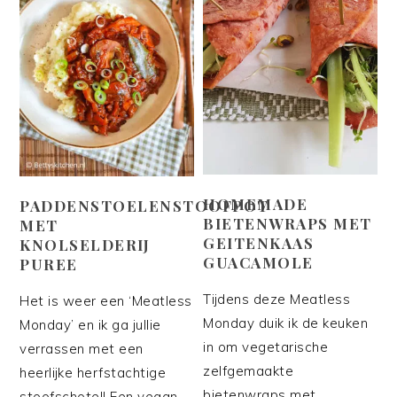
HOMEMADE
PADDENSTOELENSTOOFPOT
BIETENWRAPS MET
MET
GEITENKAAS
KNOLSELDERIJ
GUACAMOLE
PUREE
Tijdens deze Meatless
Het is weer een ‘Meatless
Monday duik ik de keuken
Monday’ en ik ga jullie
in om vegetarische
verrassen met een
zelfgemaakte
heerlijke herfstachtige
bietenwraps met
stoofschotel! Een vegan