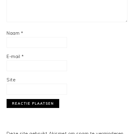
Naam
*
E-mail
*
Site
Deze site gebruikt Akismet om spam te verminderen.