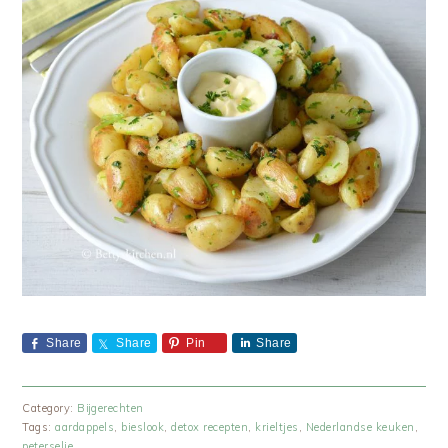
Share
Share
Pin
Share
Category:
Bijgerechten
Tags:
aardappels
,
bieslook
,
detox recepten
,
krieltjes
,
Nederlandse keuken
,
peterselie