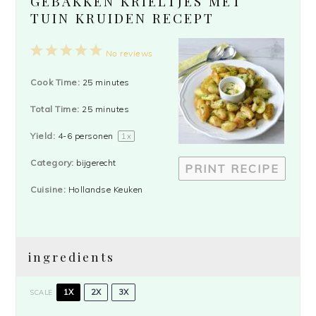
GEBAKKEN KRIELTJES MET
TUIN KRUIDEN RECEPT
1
2
3
4
5
No reviews
Star
Stars
Stars
Stars
Stars
Cook Time:
25 minutes
Total Time:
25 minutes
Yield:
4
-
6
personen
1
x
Category:
bijgerecht
PRINT RECIPE
Cuisine:
Hollandse Keuken
ingredients
1X
2X
3X
SCALE