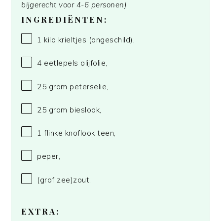
bijgerecht voor 4-6 personen)
INGREDIËNTEN:
1
kilo krieltjes (ongeschild),
4
eetlepels olijfolie,
25 gram
peterselie,
25 gram
bieslook,
1
flinke knoflook teen,
peper,
(grof zee)zout.
EXTRA: