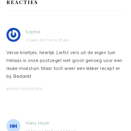
INTERACTIES
REACTIES
Sophie
13 april 2017 om 8:20 pm
Verse krieltjes, heerlijk. Liefst vers uit de eigen tuin.
Helaas is onze postzegel niet groot genoeg voor een
leuke moestuin. Maar toch weer een lekker recept er
bij. Bedankt.
BEANTWOORDEN
Hans Haan