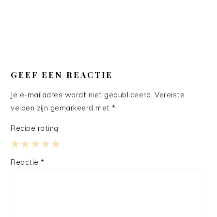
GEEF EEN REACTIE
Je e-mailadres wordt niet gepubliceerd.
Vereiste
velden zijn gemarkeerd met
*
Recipe rating
1
2
3
4
5
Reactie
*
Star
Stars
Stars
Stars
Stars