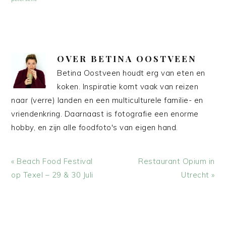
OVER
BETINA OOSTVEEN
Betina Oostveen houdt erg van eten en
koken. Inspiratie komt vaak van reizen
naar (verre) landen en een multiculturele familie- en
vriendenkring. Daarnaast is fotografie een enorme
hobby, en zijn alle foodfoto's van eigen hand.
Vorig
Volgend
« Beach Food Festival
Restaurant Opium in
bericht:
bericht:
op Texel – 29 & 30 Juli
Utrecht »
LEES