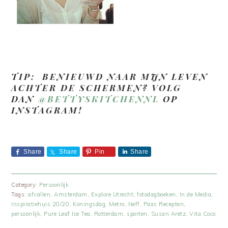
TIP: BENIEUWD NAAR MIJN LEVEN
ACHTER DE SCHERMEN? VOLG
DAN
@BETTYSKITCHENNL
OP
INSTAGRAM!
Share
Share
Pin
Share
Category:
Persoonlijk
Tags:
afvallen
,
Amsterdam
,
Explore Utrecht
,
fotodagboeken
,
In de Media
,
Inspiratiehuis 20/20
,
Koningsdag
,
Metro
,
Neff
,
Paas Recepten
,
persoonlijk
,
Pure Leaf Ice Tea
,
Rotterdam
,
sporten
,
Susan Aretz
,
Vita Coco