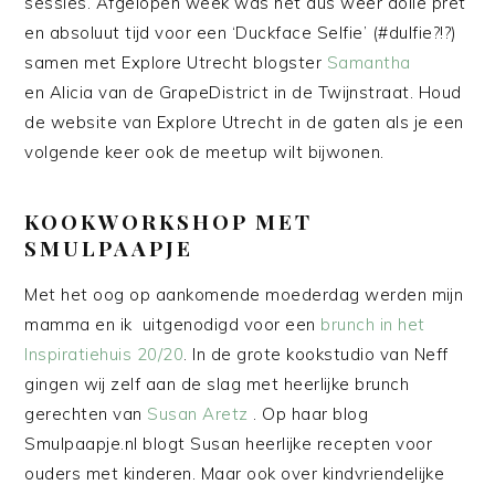
sessies. Afgelopen week was het dus weer dolle pret
en absoluut tijd voor een ‘Duckface Selfie’ (#dulfie?!?)
samen met Explore Utrecht blogster
Samantha
en Alicia van de GrapeDistrict in de Twijnstraat. Houd
de website van Explore Utrecht in de gaten als je een
volgende keer ook de meetup wilt bijwonen.
KOOKWORKSHOP MET
SMULPAAPJE
Met het oog op aankomende moederdag werden mijn
mamma en ik uitgenodigd voor een
brunch in het
Inspiratiehuis 20/20
. In de grote kookstudio van Neff
gingen wij zelf aan de slag met heerlijke brunch
gerechten van
Susan Aretz
. Op haar blog
Smulpaapje.nl blogt Susan heerlijke recepten voor
ouders met kinderen. Maar ook over kindvriendelijke