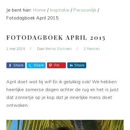
Je bent hier:
Home
/
Inspiratie
/
Persoonlijk
/
Fotodagboek April 2015
FOTODAGBOEK APRIL 2015
1 mei 2015
Door
Betina Oostveen
2 Reacties
Share
Share
Pin
Share
April doet wat hij wil! En ik gelukkig ook! We hebben
heerlijke zomerse dagen achter de rug en het is juist
dat zonnetje op je kop dat je innerlijke mens doet
ontwaken.