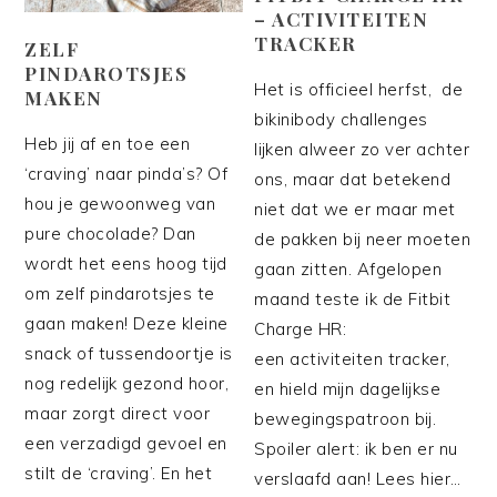
– ACTIVITEITEN
TRACKER
ZELF
PINDAROTSJES
Het is officieel herfst, de
MAKEN
bikinibody challenges
Heb jij af en toe een
lijken alweer zo ver achter
‘craving’ naar pinda’s? Of
ons, maar dat betekend
hou je gewoonweg van
niet dat we er maar met
pure chocolade? Dan
de pakken bij neer moeten
wordt het eens hoog tijd
gaan zitten. Afgelopen
om zelf pindarotsjes te
maand teste ik de Fitbit
gaan maken! Deze kleine
Charge HR:
snack of tussendoortje is
een activiteiten tracker,
nog redelijk gezond hoor,
en hield mijn dagelijkse
maar zorgt direct voor
bewegingspatroon bij.
een verzadigd gevoel en
Spoiler alert: ik ben er nu
stilt de ‘craving’. En het
verslaafd aan! Lees hier…