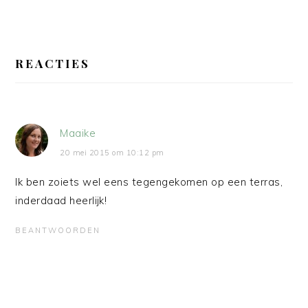
LEES
INTERACTIES
REACTIES
Maaike
20 mei 2015 om 10:12 pm
Ik ben zoiets wel eens tegengekomen op een terras,
inderdaad heerlijk!
BEANTWOORDEN