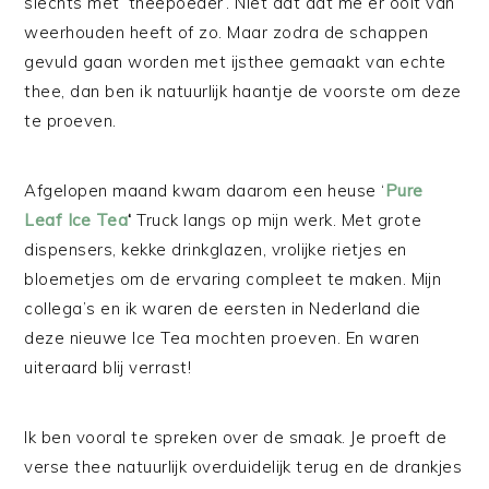
slechts met ‘theepoeder’. Niet dat dat me er ooit van
weerhouden heeft of zo. Maar zodra de schappen
gevuld gaan worden met ijsthee gemaakt van echte
thee, dan ben ik natuurlijk haantje de voorste om deze
te proeven.
Afgelopen maand kwam daarom een heuse ‘
Pure
Leaf Ice Tea
‘
Truck langs op mijn werk. Met grote
dispensers, kekke drinkglazen, vrolijke rietjes en
bloemetjes om de ervaring compleet te maken. Mijn
collega’s en ik waren de eersten in Nederland die
deze nieuwe Ice Tea mochten proeven. En waren
uiteraard blij verrast!
Ik ben vooral te spreken over de smaak. Je proeft de
verse thee natuurlijk overduidelijk terug en de drankjes