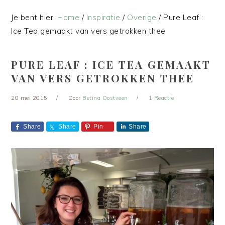
Je bent hier:
Home
/
Inspiratie
/
Overige
/
Pure Leaf :
Ice Tea gemaakt van vers getrokken thee
PURE LEAF : ICE TEA GEMAAKT
VAN VERS GETROKKEN THEE
20 mei 2015
Door
Betina Oostveen
1 Reactie
Share
Share
Pin
Share