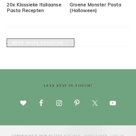
20x Klassieke Italiaanse
Groene Monster Pasta
Pasta Recepten
(Halloween)
MEER PASTA RECEPTEN →
FOOTER
LETS STAY IN TOUCH!
COPYRIGHT © 2026
BETTY'S KITCHEN
·
DISCLAIMER
·
LOG IN