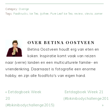
Category:
Overige
Tags:
Foodtrucks
,
Ice Tea
,
ijsthee
,
Pure Leaf Ice Tea
,
review
,
stevia
,
zomer
OVER
BETINA OOSTVEEN
Betina Oostveen houdt erg van eten en
koken. Inspiratie komt vaak van reizen
naar (verre) landen en een multiculturele familie- en
vriendenkring. Daarnaast is fotografie een enorme
hobby, en zijn alle foodfoto's van eigen hand.
Vorig
Volgend
« Eetdagboek Week
Eetdagboek Week 21
bericht:
bericht:
20
(#bikinibodychallenge201
(#bikinibodychallenge2015)
»