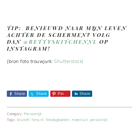
TIP: BENIEUWD NAAR MIJN LEVEN
ACHTER DE SCHERMEN? VOLG
DAN
@BETTYSKITCHENNL
OP
INSTAGRAM!
(bron foto trouwjurk:
Shutterstock)
Share
Share
Pin
Share
Category:
Persoonlijk
Tags:
bruiloft
,
fonq.nl
,
fotodagboeken
,
moestuin
,
persoonlijk