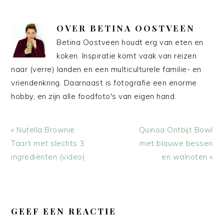
OVER
BETINA OOSTVEEN
Betina Oostveen houdt erg van eten en
koken. Inspiratie komt vaak van reizen
naar (verre) landen en een multiculturele familie- en
vriendenkring. Daarnaast is fotografie een enorme
hobby, en zijn alle foodfoto's van eigen hand.
Vorig
Volgend
« Nutella Brownie
Quinoa Ontbijt Bowl
bericht:
bericht:
Taart met slechts 3
met blauwe bessen
ingrediënten (video)
en walnoten »
LEES
INTERACTIES
GEEF EEN REACTIE