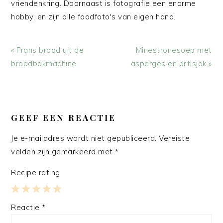
vriendenkring. Daarnaast is fotografie een enorme
hobby, en zijn alle foodfoto's van eigen hand.
Vorig
Volgend
« Frans brood uit de
Minestronesoep met
bericht:
bericht:
broodbakmachine
asperges en artisjok »
LEES
INTERACTIES
GEEF EEN REACTIE
Je e-mailadres wordt niet gepubliceerd.
Vereiste
velden zijn gemarkeerd met
*
Recipe rating
1
2
3
4
5
Reactie
*
Star
Stars
Stars
Stars
Stars