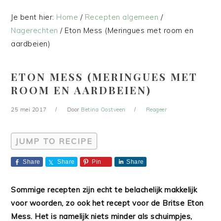
Je bent hier:
Home
/
Recepten algemeen
/
Nagerechten
/
Eton Mess (Meringues met room en
aardbeien)
ETON MESS (MERINGUES MET
ROOM EN AARDBEIEN)
25 mei 2017
Door
Betina Oostveen
Reageer
JUMP TO RECIPE
Share
Share
Pin
Share
Sommige recepten zijn echt te belachelijk makkelijk
voor woorden, zo ook het recept voor de Britse Eton
Mess. Het is namelijk niets minder als schuimpjes,