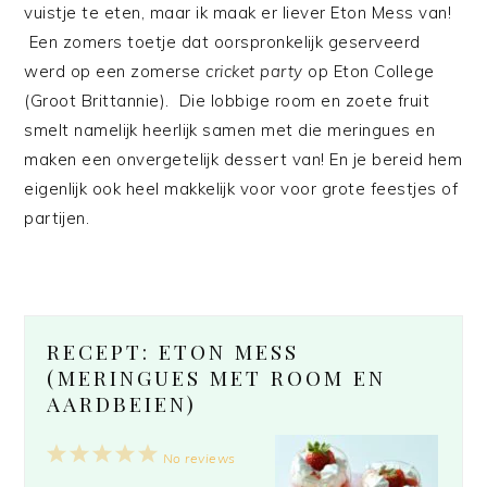
vuistje te eten, maar ik maak er liever Eton Mess van!
Een zomers toetje dat oorspronkelijk geserveerd
werd op een zomerse
cricket party
op Eton College
(Groot Brittannie). Die lobbige room en zoete fruit
smelt namelijk heerlijk samen met die meringues en
maken een onvergetelijk dessert van! En je bereid hem
eigenlijk ook heel makkelijk voor voor grote feestjes of
partijen.
RECEPT: ETON MESS
(MERINGUES MET ROOM EN
AARDBEIEN)
1
2
3
4
5
No reviews