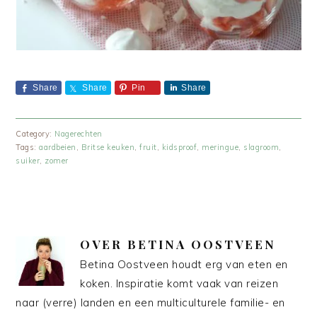
Share
Share
Pin
Share
Category:
Nagerechten
Tags:
aardbeien
,
Britse keuken
,
fruit
,
kidsproof
,
meringue
,
slagroom
,
suiker
,
zomer
OVER
BETINA OOSTVEEN
Betina Oostveen houdt erg van eten en
koken. Inspiratie komt vaak van reizen
naar (verre) landen en een multiculturele familie- en