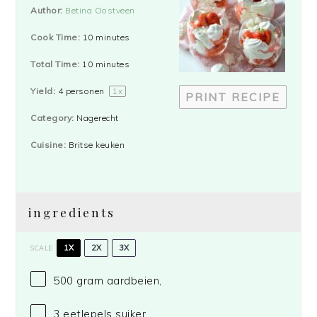
Star
Stars
Stars
Stars
Stars
Author:
Betina Oostveen
Cook Time:
10 minutes
Total Time:
10 minutes
Yield:
4
personen
1
x
PRINT RECIPE
Category:
Nagerecht
Cuisine:
Britse keuken
ingredients
1X
2X
3X
SCALE
500 gram
aardbeien,
3
eetlepels suiker,