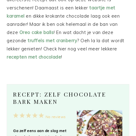
verschenen! Daarnaast is een lekker
taartje met
karamel
en dikke krokante chocolade laag ook een
aanrader! Maar ik ben ook helemaal in de ban van
deze
Oreo cake balls
! En wat dacht je van deze
gezonde
truffels met cranberry
? Oeh la la dat wordt
lekker genieten! Check hier nog veel meer lekkere
recepten met chocolade
!
RECEPT: ZELF CHOCOLATE
BARK MAKEN
1
2
3
4
5
No reviews
Star
Stars
Stars
Stars
Stars
Ga zelf eens aan de slag met