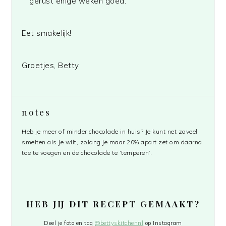
gerust enige weken goed.
Eet smakelijk!
Groetjes, Betty
notes
Heb je meer of minder chocolade in huis? Je kunt net zoveel
smelten als je wilt, zolang je maar 20% apart zet om daarna
toe te voegen en de chocolade te ‘temperen’.
HEB JIJ DIT RECEPT GEMAAKT?
Deel je foto en tag
@bettyskitchennl
op Instagram