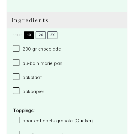
ingredients
1X
2X
3X
SCALE
200
gr chocolade
au-bain marie pan
bakplaat
bakpapier
Toppings:
paar eetlepels granola
(Quaker)