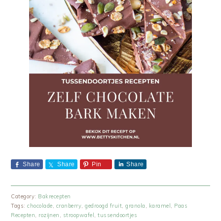
Share
Share
Pin
Share
Category:
Bakrecepten
Tags:
chocolade
,
cranberry
,
gedroogd fruit
,
granola
,
karamel
,
Paas
Recepten
,
rozijnen
,
stroopwafel
,
tussendoortjes