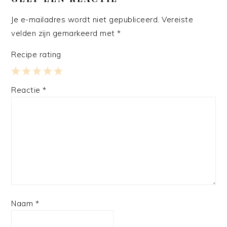
Je e-mailadres wordt niet gepubliceerd.
Vereiste
velden zijn gemarkeerd met
*
Recipe rating
1
2
3
4
5
Reactie
*
Star
Stars
Stars
Stars
Stars
Naam
*