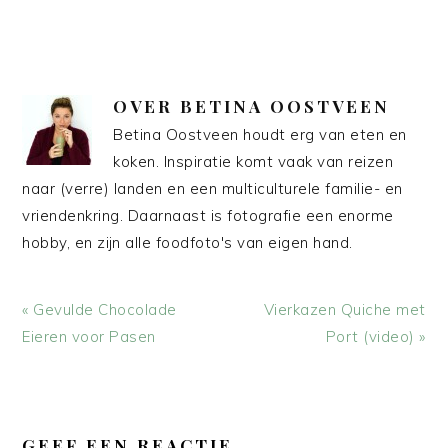
OVER
BETINA OOSTVEEN
Betina Oostveen houdt erg van eten en
koken. Inspiratie komt vaak van reizen
naar (verre) landen en een multiculturele familie- en
vriendenkring. Daarnaast is fotografie een enorme
hobby, en zijn alle foodfoto's van eigen hand.
Vorig
Volgend
« Gevulde Chocolade
Vierkazen Quiche met
bericht:
bericht:
Eieren voor Pasen
Port (video) »
LEES
INTERACTIES
GEEF EEN REACTIE