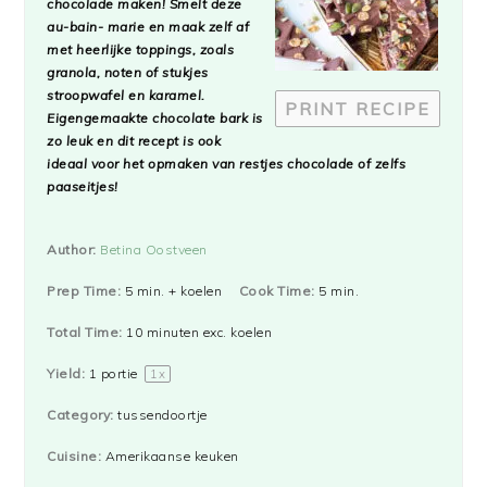
chocolade maken! Smelt deze
au-bain- marie en maak zelf af
met heerlijke toppings, zoals
granola, noten of stukjes
stroopwafel en karamel.
PRINT RECIPE
Eigengemaakte chocolate bark is
zo leuk en dit recept is ook
ideaal voor het opmaken van restjes chocolade of zelfs
paaseitjes!
Author:
Betina Oostveen
Prep Time:
5 min. + koelen
Cook Time:
5 min.
Total Time:
10 minuten exc. koelen
Yield:
1
portie
1
x
Category:
tussendoortje
Cuisine:
Amerikaanse keuken