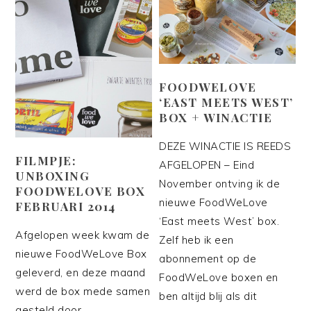
FOODWELOVE
‘EAST MEETS WEST’
BOX + WINACTIE
DEZE WINACTIE IS REEDS
FILMPJE:
AFGELOPEN – Eind
UNBOXING
November ontving ik de
FOODWELOVE BOX
nieuwe FoodWeLove
FEBRUARI 2014
‘East meets West’ box.
Afgelopen week kwam de
Zelf heb ik een
nieuwe FoodWeLove Box
abonnement op de
geleverd, en deze maand
FoodWeLove boxen en
werd de box mede samen
ben altijd blij als dit
gesteld door