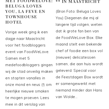
MET FOODWELOVE:
** IN MAASTRICHT
BELUGA LOVES
YOU, LA FEVE EN
(Bron Foto: Beluga Loves
TOWNHOUSE
You) Diegenen die mij al
HOTEL
langere tijd volgen, weten
dat ik grote fan ben van
Vorige week ging ik een
de FoodWeLove Box. Elke
dagje naar Maastricht
maand stelt een bekende
voor het foodbloggers
chef of foodie een box vol
event van FoodWeLove.
(nieuwe) delicatessen
Samen met 5
samen, die aan huis wordt
medefoodbloggers gingen
geleverd. Special voor
wij de stad onveilig maken
de Feestdagen Box wordt
en stopten vanalles in
er samengewerkt met
onze mond en neus (!) om
niemand minder dan Hans
heerlijke nieuwe smaken
van Wolde…
te mogen proeven. Lees
mee in dit verslag van