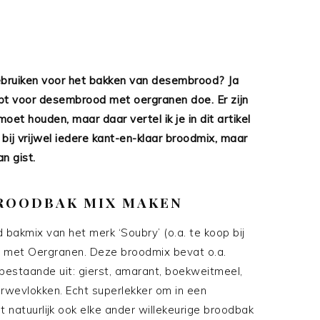
ebruiken voor het bakken van desembrood? Ja
cept voor desembrood met oergranen doe. Er zijn
et houden, maar daar vertel ik je in dit artikel
ij vrijwel iedere kant-en-klaar broodmix, maar
n gist.
ROODBAK MIX MAKEN
 bakmix van het merk ‘Soubry’ (o.a. te koop bij
 met Oergranen. Deze broodmix bevat o.a.
estaande uit: gierst, amarant, boekweitmeel,
arwevlokken. Echt superlekker om in een
natuurlijk ook elke ander willekeurige broodbak