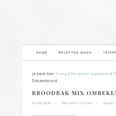
HOME
RECEPTEN INDEX
INTER
Je bent hier:
Home
/
Recepten algemeen
/
D
Desembrood
BROODBAK MIX OMREKE
23 mei 2024
Door
Betina Oostveen
Reageer