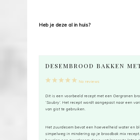
Heb je deze al in huis?
DESEMBROOD BAKKEN ME
1
2
3
4
5
No reviews
Star
Stars
Stars
Stars
Stars
Dit is een voorbeeld recept met een Oergranen br
‘Soubry’. Het recept wordt aangepast naar een var
van gist te gebruiken.
Het zuurdesem bevat een hoeveelheid water en bl
simpelweg in mindering op je broodbak mix recept.