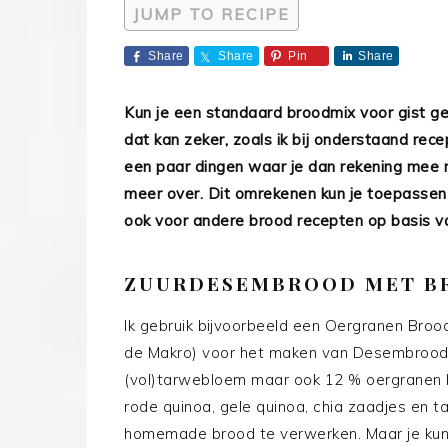
JUMP TO RECIPE
Share
Share
Pin
Share
Kun je een standaard broodmix voor gist g
dat kan zeker, zoals ik bij onderstaand re
een paar dingen waar je dan rekening mee mo
meer over. Dit omrekenen kun je toepassen b
ook voor andere brood recepten op basis va
ZUURDESEMBROOD MET B
Ik gebruik bijvoorbeeld een Oergranen Brood
de Makro) voor het maken van Desembrood
(vol)tarwebloem maar ook 12 % oergranen b
rode quinoa, gele quinoa, chia zaadjes en t
homemade brood te verwerken. Maar je kunt 