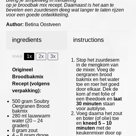
breng je simpelweg in mindering
op je broodbak mix recept. Daarnaast is het aan te
bevelen een zuurdesem deeg wat langer te laten rijzen
voor een goede ontwikkeling.
Author:
Betina Oostveen
ingredients
instructions
1x
2x
3x
SCALE
Stop het zuurdesem
in de mengkom van
Origineel
de mixer. Voeg de
oergranen brood
Broodbakmix
bakmix en het water
Recept (volgens
toe en roer het goed
door elkaar. Dek de
verpakking):
kom af met folie of
een theedoek en
laat
500 gram
Soubry
30 minuten
staan
Oergranen Brood
voor autolyse.
bakmix
Voeg daarna het zout
280
ml lauwwarm
en boter (of olie) toe
water (
20
–
24
en
kneed 5 – 10
graden)
minuten
met de
8 gram
zout
keukenmixer door op
4
– 8 gram droge