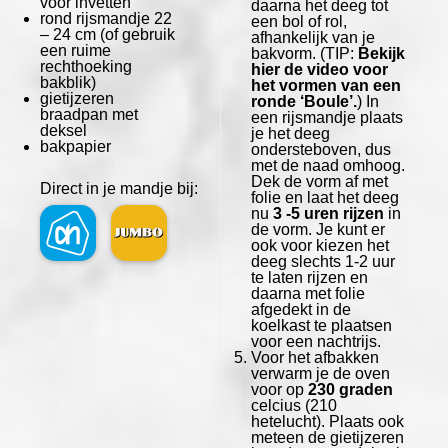
voor invetten
daarna het deeg tot
rond rijsmandje
22
een bol of rol,
– 24 cm (of gebruik
afhankelijk van je
een ruime
bakvorm. (TIP:
Bekijk
rechthoeking
hier de video voor
bakblik)
het vormen van een
gietijzeren
ronde ‘Boule’.
) In
braadpan met
een rijsmandje plaats
deksel
je het deeg
bakpapier
ondersteboven, dus
met de naad omhoog.
Dek de vorm af met
Direct in je mandje bij:
folie en laat het deeg
nu
3 -5 uren rijzen
in
de vorm. Je kunt er
ook voor kiezen het
deeg slechts 1-2 uur
te laten rijzen en
daarna met folie
afgedekt in de
koelkast te plaatsen
voor een nachtrijs.
Voor het afbakken
verwarm je de oven
voor op
230 graden
celcius (210
hetelucht). Plaats ook
meteen de gietijzeren