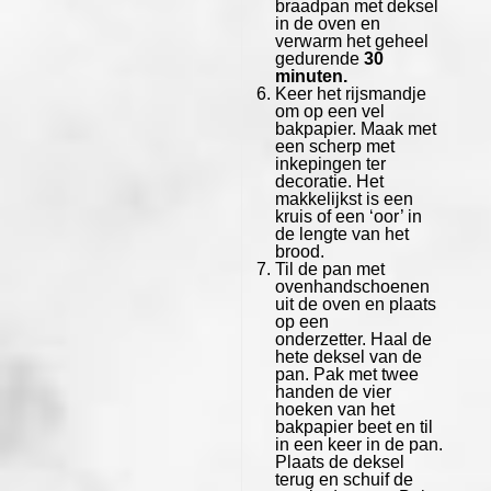
braadpan met deksel
in de oven en
verwarm het geheel
gedurende
30
minuten.
Keer het rijsmandje
om op een vel
bakpapier. Maak met
een scherp met
inkepingen ter
decoratie. Het
makkelijkst is een
kruis of een ‘oor’ in
de lengte van het
brood.
Til de pan met
ovenhandschoenen
uit de oven en plaats
op een
onderzetter. Haal de
hete deksel van de
pan. Pak met twee
handen de vier
hoeken van het
bakpapier beet en til
in een keer in de pan.
Plaats de deksel
terug en schuif de