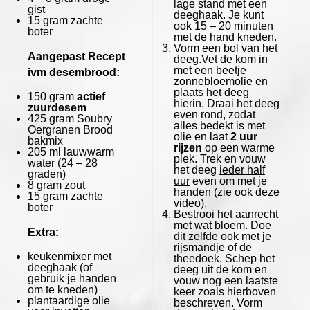
lage stand met een
gist
deeghaak. Je kunt
15 gram
zachte
ook 15 – 20 minuten
boter
met de hand kneden.
Vorm een bol van het
Aangepast Recept
deeg.Vet de kom in
met een beetje
ivm desembrood:
zonnebloemolie en
plaats het deeg
150 gram
actief
hierin. Draai het deeg
zuurdesem
even rond, zodat
425 gram
Soubry
alles bedekt is met
Oergranen Brood
olie en laat
2 uur
bakmix
rijzen
op een warme
205
ml lauwwarm
plek. Trek en vouw
water (
24
–
28
het deeg
ieder half
graden)
uur
even om met je
8 gram
zout
handen (zie ook deze
15 gram
zachte
video).
boter
Bestrooi het aanrecht
met wat bloem. Doe
Extra:
dit zelfde ook met je
rijsmandje of de
keukenmixer met
theedoek. Schep het
deeghaak (of
deeg uit de kom en
gebruik je handen
vouw nog een laatste
om te kneden)
keer zoals hierboven
plantaardige olie
beschreven. Vorm