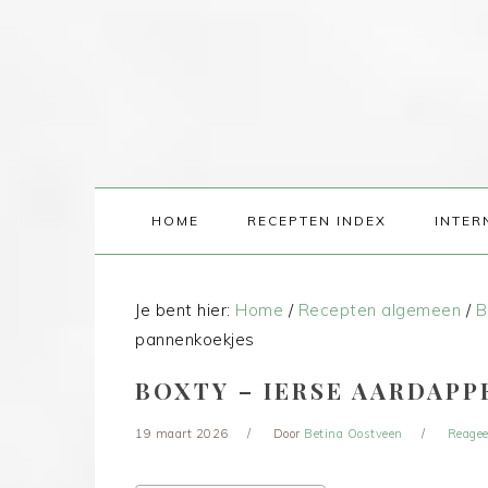
HOME
RECEPTEN INDEX
INTER
Je bent hier:
Home
/
Recepten algemeen
/
B
pannenkoekjes
BOXTY – IERSE AARDAP
19 maart 2026
Door
Betina Oostveen
Reagee