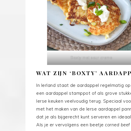
Boxty met sour creme
WAT ZIJN ‘BOXTY’ AARDAP
In Ierland staat de aardappel regelmatig o
een aardappel stamppot of als grove stuk
Ierse keuken veelvoudig terug. Speciaal vo
met het maken van de Ierse aardappel pan
dat je als bijgerecht kunt serveren en idea
Als je er vervolgens een beetje
corned beef