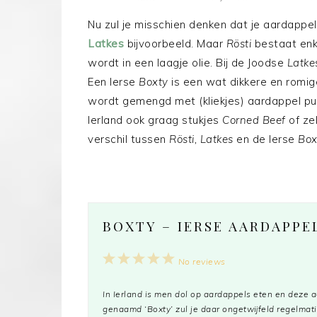
Nu zul je misschien denken dat je aardappe
Latkes
bijvoorbeeld. Maar
Rösti
bestaat enk
wordt in een laagje olie. Bij de Joodse
Latk
Een Ierse
Boxty
is een wat dikkere en romi
wordt gemengd met (kliekjes) aardappel pur
Ierland ook graag stukjes
Corned Beef
of zel
verschil tussen
Rösti, Latkes
en de Ierse
Box
BOXTY – IERSE AARDAPPE
1
2
3
4
5
No reviews
Star
Stars
Stars
Stars
Stars
In Ierland is men dol op aardappels eten en deze
genaamd ‘Boxty’ zul je daar ongetwijfeld regelmatig