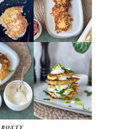
N
BOXTY