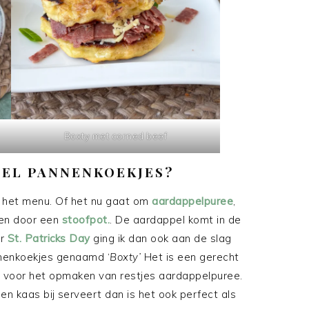
Boxty met corned beef
PEL PANNENKOEKJES?
p het menu. Of het nu gaat om
aardappelpuree
,
ken door een
stoofpot.
. De aardappel komt in de
or
St. Patricks Day
ging ik dan ook aan de slag
nenkoekjes genaamd ‘
Boxty’
Het is een gerecht
al voor het opmaken van restjes aardappelpuree.
en kaas bij serveert dan is het ook perfect als