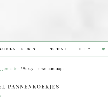
NAV
NATIONALE KEUKENS
INSPIRATIE
BETTY
SOC
ME
ijgerechten
/
Boxty – Ierse aardappel
PEL PANNENKOEKJES
r