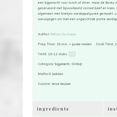
een bijgerecht voor lunch of diner, maar de Boxty w
geserveerd met bijvoorbeeld corned beef en kaas. 
algemeen met kliekjes aardappelpuree gemaakt. Le
aanwijzigen om met een ongeschilde portie aarda
Author:
Betina Oostveen
Prep Time:
15 min. + puree maken
Cook Time:
2
Yield:
10
–
12
stuks
1
x
Category:
bijgerecht, Ontbijt
Method:
bakken
Cuisine:
Ierse keuken
ingredients
ins