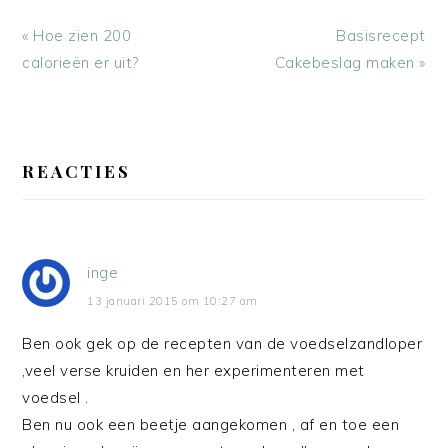
Vorig
Volgend
« Hoe zien 200
Basisrecept
bericht:
bericht:
calorieën er uit?
Cakebeslag maken »
LEES
INTERACTIES
REACTIES
inge
13 januari 2015 om 10:27 am
Ben ook gek op de recepten van de voedselzandloper
,veel verse kruiden en her experimenteren met
voedsel .
Ben nu ook een beetje aangekomen , af en toe een