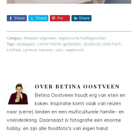
Share
Share
Pin
Share
Category:
Recepten algemeen
,
Vegetarische Hoofdgerechten
Tags:
aardappels
,
Crème fraîche
,
geitenkaas
,
Glutenvrij
,
Hello Fresh
,
knoflook
,
spinazie
,
tomaten
,
uien
,
vegetarisch
OVER
BETINA OOSTVEEN
Betina Oostveen houdt erg van eten en
koken. Inspiratie komt vaak van reizen
naar (verre) landen en een multiculturele familie- en
vriendenkring. Daarnaast is fotografie een enorme
hobby, en zijn alle foodfoto's van eigen hand.