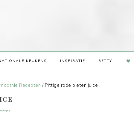
NAV
NATIONALE KEUKENS
INSPIRATIE
BETTY
SOC
ME
moothie Recepten
/
Pittige rode bieten juice
ICE
eacties