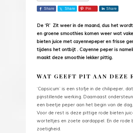
Share
Share
Pin
Share
De ‘R’ Zit weer in de maand, dus het wordt 
en groene smoothies komen weer wat vaker
bieten juice met cayennepeper en frisse ge
tijdens het ontbijt . Cayenne peper is name
maakt deze smoothie lekker pittig.
WAT GEEFT PIT AAN DEZE 
‘Capsicum’ is een stofje in de chilipeper,
pijnstillende werking. Daarnaast ondersteun
een beetje peper aan het begin van de dag,
Voor de rest is deze pittige rode bieten jui
worteltjes en zoete aardappel. En de rode b
zoetigheid.