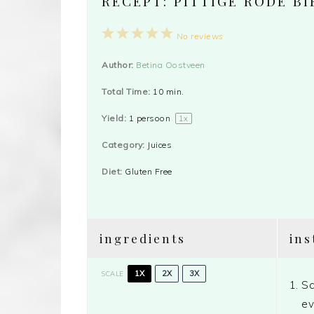
RECEPT: PITTIGE RODE BI
1
2
3
4
5
No reviews
Star
Stars
Stars
Stars
Stars
Author:
Betina Oostveen
Total Time:
10 min.
Yield:
1
persoon
1
x
Category:
Juices
Diet:
Gluten Free
ingredients
ins
1X
2X
3X
SCALE
Sc
ev