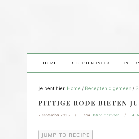
HOME
RECEPTEN INDEX
INTER
Je bent hier:
Home
/
Recepten algemeen
/
S
PITTIGE RODE BIETEN JU
7 september 2015
Door
Betina Oostveen
4 R
JUMP TO RECIPE