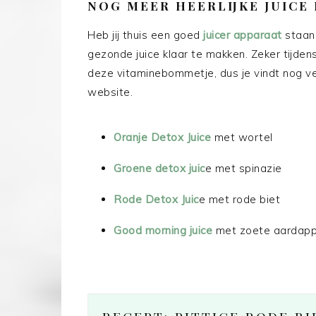
NOG MEER HEERLIJKE JUICE
Heb jij thuis een goed
juicer apparaat
staan?
gezonde juice klaar te makken. Zeker tijden
deze vitaminebommetje, dus je vindt nog ve
website.
Oranje Detox Juice
met wortel
Groene detox juic
e met spinazie
Rode Detox Juic
e met rode biet
Good morning juice
met zoete aardapp