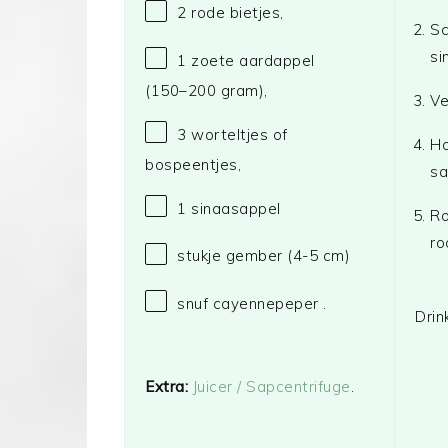
2
rode bietjes,
Sc
si
1
zoete aardappel
(
150
–
200
gram),
Ve
3
worteltjes of
Ha
bospeentjes,
sa
1
sinaasappel
Ro
ro
stukje gember (4-5 cm)
snuf cayennepeper .
Drin
Extra:
Juicer / Sapcentrifuge
.