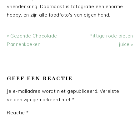
vriendenkring. Daarnaast is fotografie een enorme
hobby, en zijn alle foodfoto's van eigen hand.
Vorig
Volgend
« Gezonde Chocolade
Pittige rode bieten
bericht:
bericht:
Pannenkoeken
juice »
LEES
INTERACTIES
GEEF EEN REACTIE
Je e-mailadres wordt niet gepubliceerd.
Vereiste
velden zijn gemarkeerd met
*
Reactie
*