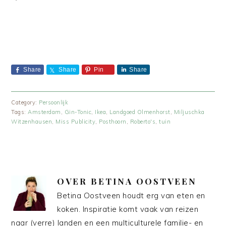
Share
Share
Pin
Share
Category:
Persoonlijk
Tags:
Amsterdam
,
Gin-Tonic
,
Ikea
,
Landgoed Olmenhorst
,
Miljuschka
Witzenhausen
,
Miss Publicity
,
Posthoorn
,
Roberto's
,
tuin
OVER
BETINA OOSTVEEN
Betina Oostveen houdt erg van eten en
koken. Inspiratie komt vaak van reizen
naar (verre) landen en een multiculturele familie- en