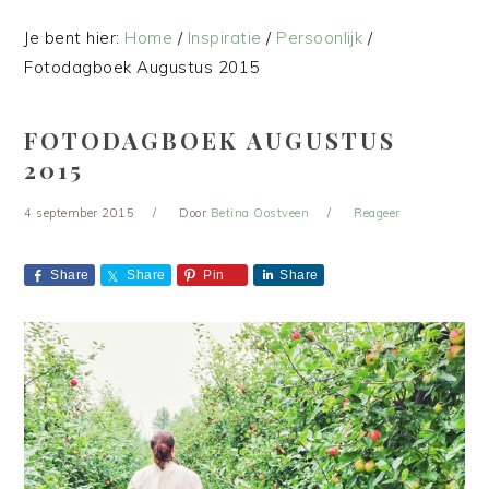
Je bent hier:
Home
/
Inspiratie
/
Persoonlijk
/
Fotodagboek Augustus 2015
FOTODAGBOEK AUGUSTUS
2015
4 september 2015
Door
Betina Oostveen
Reageer
Share
Share
Pin
Share