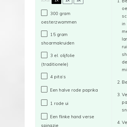
Be
1X
2X
3X
SCALE
o
300 gram
sc
oesterzwammen
in
me
15 gram
la
shoarmakruiden
ru
sh
3
el. olijfolie
de
(traditionele)
mi
4
pita’s
Be
Een halve rode paprika
Ve
pa
1
rode ui
sn
Een flinke hand verse
Ve
spinazie