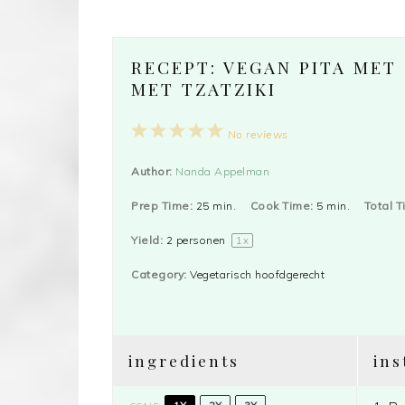
RECEPT: VEGAN PITA ME
MET TZATZIKI
1
2
3
4
5
No reviews
Star
Stars
Stars
Stars
Stars
Author:
Nanda Appelman
Prep Time:
25 min.
Cook Time:
5 min.
Total T
Yield:
2
personen
1
x
Category:
Vegetarisch hoofdgerecht
ingredients
ins