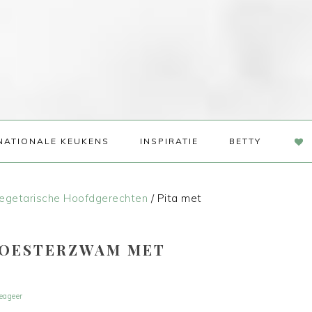
NAV
NATIONALE KEUKENS
INSPIRATIE
BETTY
SOC
ME
egetarische Hoofdgerechten
/
Pita met
 OESTERZWAM MET
eageer