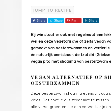
JUMP TO RECIPE
Share
Share
Pin
Share
Bij wie staat er ook met regelmaat een lekk
wel en deze vegetarische of zelfs vegan vari
gemaakt van oesterzwammen en verder is de
én natuurlijk onmisbaar: de tzatziki (Grieks
vegan pita met shoarma van oesterzwam 
VEGAN ALTERNATIEF OP S
OESTERZAMMEN
Deze oesterzwam shoarma evenaart qua str
vlees. Dat hoef je dus zeker niet te missen
alle verse groenten die erin verwerkt zijn en