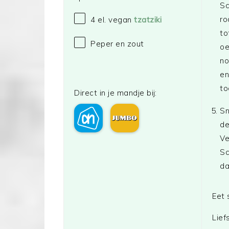
Sc
ro
4
el. vegan
tzatziki
to
Peper en zout
oe
no
en
to
Direct in je mandje bij:
Sn
de
Ve
Sc
da
Eet 
Lief