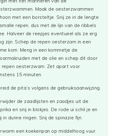
gin met het marineren van de
esterzwammen. Maak de oesterzwammen
hoon met een borsteltje. Snij ze in de lengte
 smalle repen, dus met de lijn van de ribbels
e. Halveer de reepjes eventueel als ze erg
ng zijn. Schep de repen oesterzam in een
ime kom. Meng in een kommetje de
oarmakruiden met de olie en schep dit door
 repen oesterzwam. Zet apart voor
nstens 15 minuten.
reid de pita’s volgens de gebruiksaanwijzing.
rwijder de zaadlijsten en zaadjes uit de
prika en snij in blokjes. De rode ui schil je en
ij in dunne ringen. Snij de spinazie fijn.
rwarm een koekenpan op middelhoog vuur.