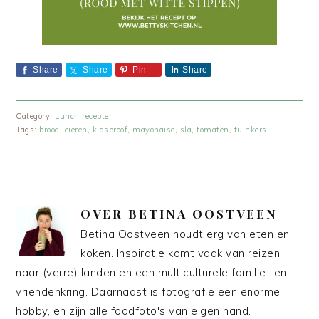
Share
Share
Pin
Share
Category:
Lunch recepten
Tags:
brood
,
eieren
,
kidsproof
,
mayonaise
,
sla
,
tomaten
,
tuinkers
OVER
BETINA OOSTVEEN
Betina Oostveen houdt erg van eten en
koken. Inspiratie komt vaak van reizen
naar (verre) landen en een multiculturele familie- en
vriendenkring. Daarnaast is fotografie een enorme
hobby, en zijn alle foodfoto's van eigen hand.