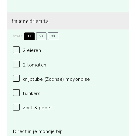
ingredients
1X
2X
3X
SCALE
2
eieren
2
tomaten
knijptube (Zaanse) mayonaise
tuinkers
zout & peper
Direct in je mandje bij: