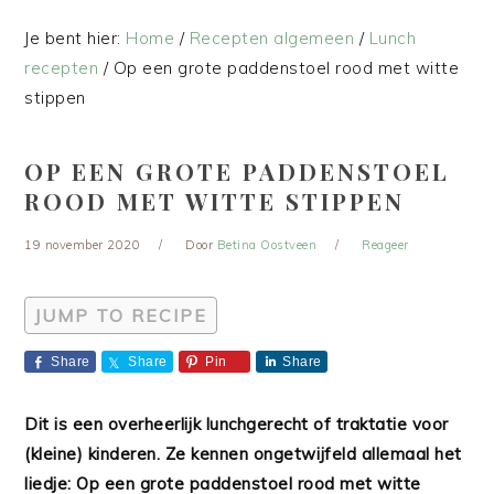
Je bent hier:
Home
/
Recepten algemeen
/
Lunch
recepten
/
Op een grote paddenstoel rood met witte
stippen
OP EEN GROTE PADDENSTOEL
ROOD MET WITTE STIPPEN
19 november 2020
Door
Betina Oostveen
Reageer
JUMP TO RECIPE
Share
Share
Pin
Share
Dit is een overheerlijk lunchgerecht of traktatie voor
(kleine) kinderen. Ze kennen ongetwijfeld allemaal het
liedje: Op een grote paddenstoel rood met witte