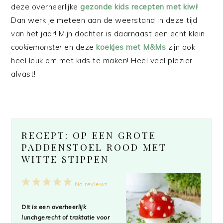
deze overheerlijke
gezonde kids recepten met kiwi
!
Dan werk je meteen aan de weerstand in deze tijd
van het jaar! Mijn dochter is daarnaast een echt klein
cookiemonster
en deze
koekjes met M&Ms
zijn ook
heel leuk om met kids te maken! Heel veel plezier
alvast!
RECEPT: OP EEN GROTE
PADDENSTOEL ROOD MET
WITTE STIPPEN
1
2
3
4
5
No reviews
Star
Stars
Stars
Stars
Stars
Dit is een overheerlijk
lunchgerecht of traktatie voor