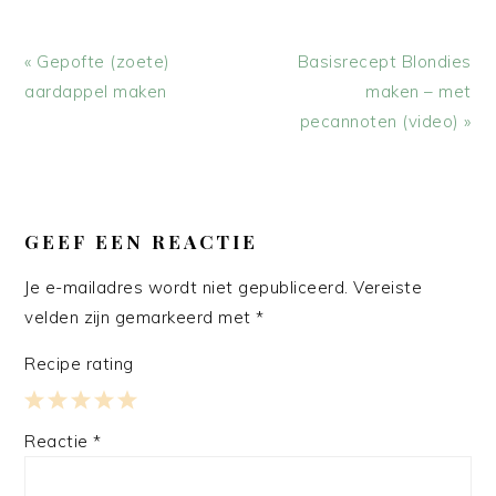
Vorig
Volgend
« Gepofte (zoete)
Basisrecept Blondies
bericht:
bericht:
aardappel maken
maken – met
pecannoten (video) »
LEES
INTERACTIES
GEEF EEN REACTIE
Je e-mailadres wordt niet gepubliceerd.
Vereiste
velden zijn gemarkeerd met
*
Recipe rating
1
2
3
4
5
Reactie
*
Star
Stars
Stars
Stars
Stars