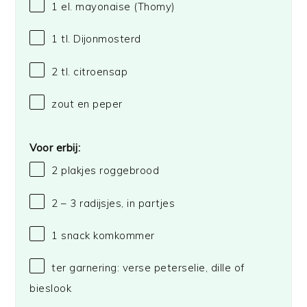
1
el. mayonaise
(Thomy)
1
tl. Dijonmosterd
2
tl. citroensap
zout en peper
Voor erbij:
2
plakjes roggebrood
2
– 3 radijsjes, in partjes
1
snack komkommer
ter garnering: verse peterselie, dille of
bieslook