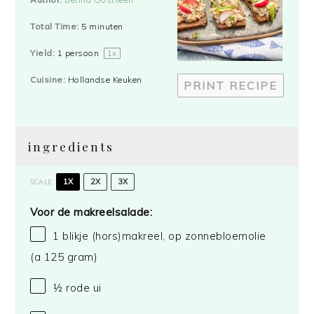
Total Time:
5 minuten
Yield:
1
persoon
1
x
Cuisine:
Hollandse Keuken
PRINT RECIPE
ingredients
1X
2X
3X
SCALE
Voor de makreelsalade:
1
blikje (hors)makreel, op zonnebloemolie
(a
125 gram
)
½
rode ui