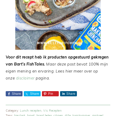
Voor dit recept heb ik producten opgestuurd gekregen
van Bart’s FishTales.
Maar deze post bevat 100% mijn
eigen mening en ervaring. Lees hier meer over op
onze
disclaimer
pagina.
Share
Share
Pin
Share
Category:
Lunch recepten
,
Vis Recepten
Tags:
bieslook
,
brood
,
brood beleg
,
citroen
,
dille
,
komkommer
,
makreel
,