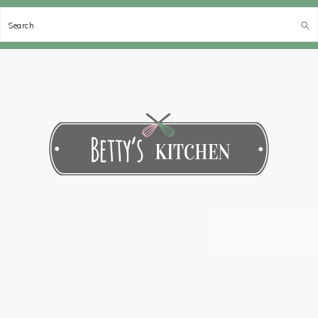
Search
Spring
Door
Spring
Spring
naar
naar
naar
naar
de
de
de
de
hoofdnavigatie
hoofd
eerste
voettekst
inhoud
sidebar