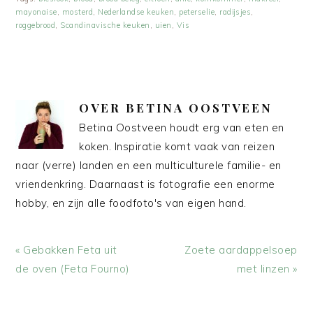
mayonaise
,
mosterd
,
Nederlandse keuken
,
peterselie
,
radijsjes
,
roggebrood
,
Scandinavische keuken
,
uien
,
Vis
OVER
BETINA OOSTVEEN
Betina Oostveen houdt erg van eten en
koken. Inspiratie komt vaak van reizen
naar (verre) landen en een multiculturele familie- en
vriendenkring. Daarnaast is fotografie een enorme
hobby, en zijn alle foodfoto's van eigen hand.
Vorig
Volgend
« Gebakken Feta uit
Zoete aardappelsoep
bericht:
bericht:
de oven (Feta Fourno)
met linzen »