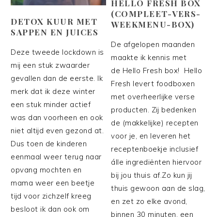
HELLO FRESH BOX
(COMPLEET-VERS-
DETOX KUUR MET
WEEKMENU-BOX)
SAPPEN EN JUICES
De afgelopen maanden
Deze tweede lockdown is
maakte ik kennis met
mij een stuk zwaarder
de Hello Fresh box! Hello
gevallen dan de eerste. Ik
Fresh levert foodboxen
merk dat ik deze winter
met overheerlijke verse
een stuk minder actief
producten. Zij bedenken
was dan voorheen en ook
de (makkelijke) recepten
niet altijd even gezond at.
voor je, en leveren het
Dus toen de kinderen
receptenboekje inclusief
eenmaal weer terug naar
álle ingrediënten hiervoor
opvang mochten en
bij jou thuis af.Zo kun jij
mama weer een beetje
thuis gewoon aan de slag,
tijd voor zichzelf kreeg
en zet zo elke avond,
besloot ik dan ook om
binnen 30 minuten, een