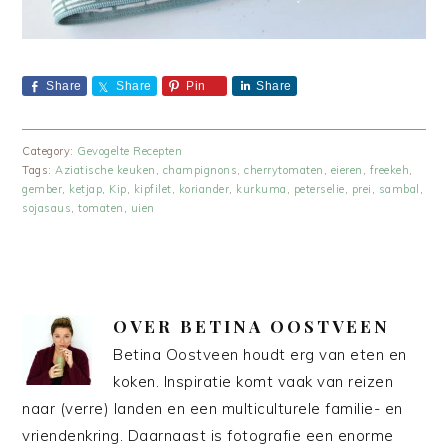
Share
Share
Pin
Share
Category:
Gevogelte Recepten
Tags:
Aziatische keuken
,
champignons
,
cherrytomaten
,
eieren
,
freekeh
,
gember
,
ketjap
,
Kip
,
kipfilet
,
koriander
,
kurkuma
,
peterselie
,
prei
,
sambal
,
sojasaus
,
tomaten
,
uien
OVER
BETINA OOSTVEEN
Betina Oostveen houdt erg van eten en
koken. Inspiratie komt vaak van reizen
naar (verre) landen en een multiculturele familie- en
vriendenkring. Daarnaast is fotografie een enorme