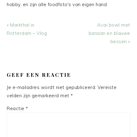
hobby, en zijn alle foodfoto's van eigen hand.
Vorig
Volgend
« Markthal in
Acai bowl met
bericht:
bericht:
Rotterdam – Vlog
banaan en blauwe
bessen »
LEES
INTERACTIES
GEEF EEN REACTIE
Je e-mailadres wordt niet gepubliceerd.
Vereiste
velden zijn gemarkeerd met
*
Reactie
*