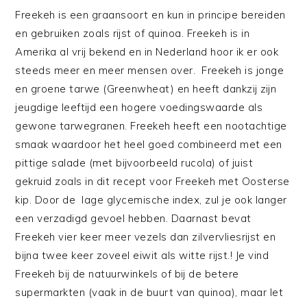
Freekeh is een graansoort en kun in principe bereiden
en gebruiken zoals rijst of quinoa. Freekeh is in
Amerika al vrij bekend en in Nederland hoor ik er ook
steeds meer en meer mensen over. Freekeh is jonge
en groene tarwe (Greenwheat) en heeft dankzij zijn
jeugdige leeftijd een hogere voedingswaarde als
gewone tarwegranen. Freekeh heeft een nootachtige
smaak waardoor het heel goed combineerd met een
pittige salade (met bijvoorbeeld rucola) of juist
gekruid zoals in dit recept voor Freekeh met Oosterse
kip. Door de lage glycemische index, zul je ook langer
een verzadigd gevoel hebben. Daarnast bevat
Freekeh vier keer meer vezels dan zilvervliesrijst en
bijna twee keer zoveel eiwit als witte rijst.! Je vind
Freekeh bij de natuurwinkels of bij de betere
supermarkten (vaak in de buurt van quinoa), maar let