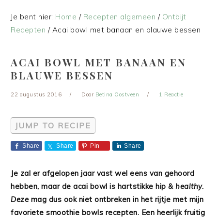
Je bent hier:
Home
/
Recepten algemeen
/
Ontbijt
Recepten
/
Acai bowl met banaan en blauwe bessen
ACAI BOWL MET BANAAN EN
BLAUWE BESSEN
22 augustus 2016
Door
Betina Oostveen
1 Reactie
JUMP TO RECIPE
Share
Share
Pin
Share
Je zal er afgelopen jaar vast wel eens van gehoord
hebben, maar de acai bowl is hartstikke hip &
healthy.
Deze
mag dus ook niet ontbreken in het rijtje met mijn
favoriete smoothie bowls recepten. Een heerlijk fruitig