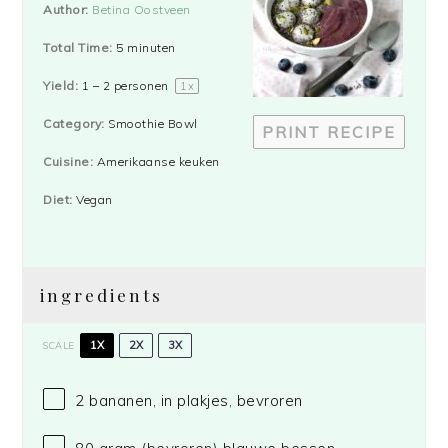
Author:
Betina Oostveen
Total Time:
5 minuten
Yield:
1
–
2
personen
1
x
Category:
Smoothie Bowl
PRINT RECIPE
Cuisine:
Amerikaanse keuken
Diet:
Vegan
ingredients
1X
2X
3X
SCALE
2
bananen, in plakjes, bevroren