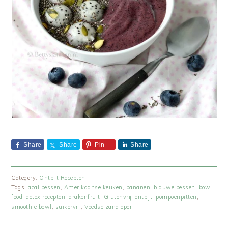
Share
Share
Pin
Share
Category:
Ontbijt Recepten
Tags:
acai bessen
,
Amerikaanse keuken
,
bananen
,
blauwe bessen
,
bowl
food
,
detox recepten
,
drakenfruit
,
Glutenvrij
,
ontbijt
,
pompoenpitten
,
smoothie bowl
,
suikervrij
,
Voedselzandloper