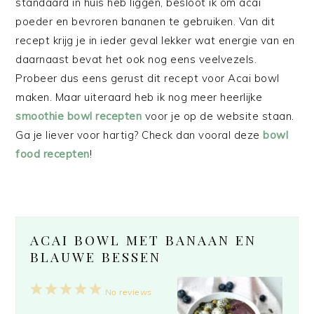
standaard in huis heb liggen, besloot ik om acai
poeder en bevroren bananen te gebruiken. Van dit
recept krijg je in ieder geval lekker wat energie van en
daarnaast bevat het ook nog eens veelvezels.
Probeer dus eens gerust dit recept voor Acai bowl
maken. Maar uiteraard heb ik nog meer heerlijke
smoothie bowl recepten
voor je op de website staan.
Ga je liever voor hartig? Check dan vooral deze
bowl
food recepten
!
ACAI BOWL MET BANAAN EN
BLAUWE BESSEN
1
2
3
4
5
No reviews
Star
Stars
Stars
Stars
Stars