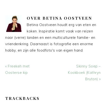
OVER
BETINA OOSTVEEN
Betina Oostveen houdt erg van eten en
koken. Inspiratie komt vaak van reizen
naar (verre) landen en een multiculturele familie- en
vriendenkring. Daarnaast is fotografie een enorme
hobby, en zijn alle foodfoto's van eigen hand.
Vorig
Volgend
« Freekeh met
Skinny Soep –
bericht:
bericht:
Oosterse kip
Kookboek (Kathryn
Bruton) »
LEES
TRACKBACKS
INTERACTIES