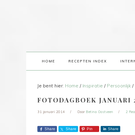
HOME
RECEPTEN INDEX
INTER
Je bent hier:
Home
/
Inspiratie
/
Persoonlijk
/
FOTODAGBOEK JANUARI 
31 januari 2014
Door
Betina Oostveen
2 Rea
Share
Share
Pin
Share