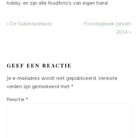
hobby, en zijn alle foodfoto's van eigen hand.
Vorig
Volgend
« De Suikerspiekpas
Fotodagboek Januari
bericht:
bericht:
2014 »
LEES
INTERACTIES
GEEF EEN REACTIE
Je e-mailadres wordt niet gepubliceerd.
Vereiste
velden zijn gemarkeerd met
*
Reactie
*