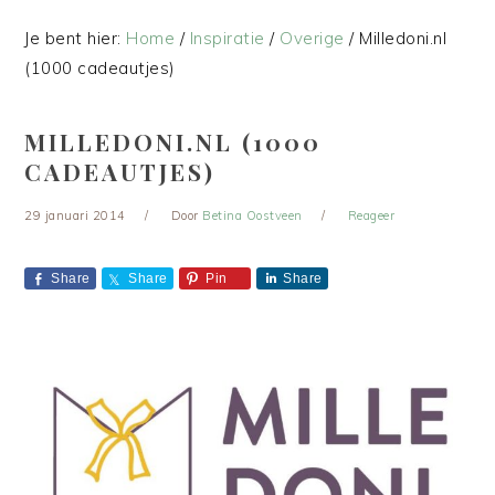
Je bent hier:
Home
/
Inspiratie
/
Overige
/
Milledoni.nl
(1000 cadeautjes)
MILLEDONI.NL (1000
CADEAUTJES)
29 januari 2014
Door
Betina Oostveen
Reageer
Share
Share
Pin
Share