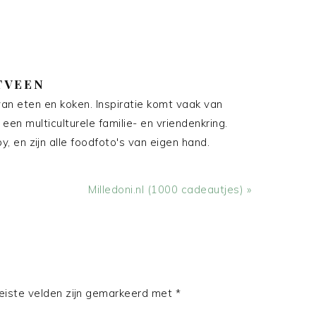
TVEEN
an eten en koken. Inspiratie komt vaak van
 een multiculturele familie- en vriendenkring.
, en zijn alle foodfoto's van eigen hand.
Volgend
Milledoni.nl (1000 cadeautjes) »
bericht:
eiste velden zijn gemarkeerd met
*