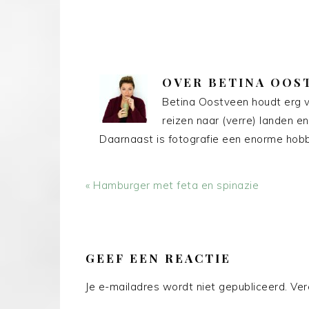
OVER
BETINA OOS
Betina Oostveen houdt erg v
reizen naar (verre) landen en
Daarnaast is fotografie een enorme hobby
Vorig
« Hamburger met feta en spinazie
bericht:
LEES
INTERACTIES
GEEF EEN REACTIE
Je e-mailadres wordt niet gepubliceerd.
Ver