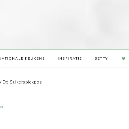
NAV
NATIONALE KEUKENS
INSPIRATIE
BETTY
SOC
ME
/
De Suikerspiekpas
er