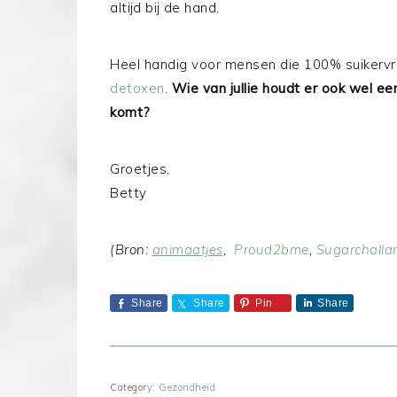
altijd bij de hand.
Heel handig voor mensen die 100% suikervrij
detoxen
.
Wie van jullie houdt er ook wel een
komt?
Groetjes,
Betty
(Bron:
animaatjes
,
Proud2bme
,
Sugarchalla
Share
Share
Pin
Share
Category:
Gezondheid