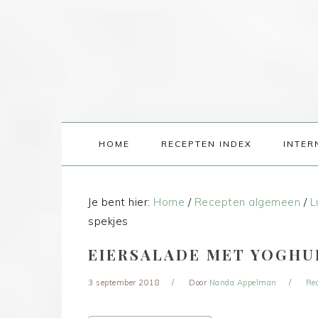
HOME
RECEPTEN INDEX
INTER
Je bent hier:
Home
/
Recepten algemeen
/
L
spekjes
EIERSALADE MET YOGHUR
3 september 2018
Door
Nanda Appelman
Re