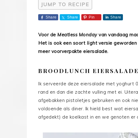
JUMP TO RECIPE
Share
Share
Pin
Share
Voor de
Meatless Monday
van vandaag maa
Het is ook een soort
light
versie geworden e
meer voorverpakte eiersalade.
BROODLUNCH EIERSALADE
Ik serveerde deze eiersalade met yoghurt 0
rand en dan die zachte vulling met ei. Uite
afgebakken pistoletjes gebruiken en ook niet
voldoende als diner. Ik hield best wat eier
afgedekt) de koelkast in en we genoten er