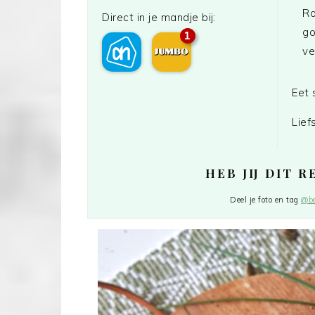
Ro
Direct in je mandje bij:
go
1
ve
Eet 
Lief
HEB JIJ DIT 
Deel je foto en tag
@be