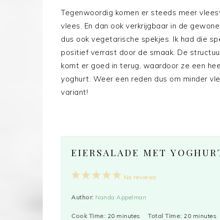
Tegenwoordig komen er steeds meer vleesve
vlees. En dan ook verkrijgbaar in de gewone
dus ook vegetarische spekjes. Ik had die sp
positief verrast door de smaak. De structuu
komt er goed in terug, waardoor ze een hee
yoghurt. Weer een reden dus om minder vle
variant!
EIERSALADE MET YOGHURT
1
2
3
4
5
No reviews
Star
Stars
Stars
Stars
Stars
Author:
Nanda Appelman
Cook Time:
20 minutes
Total Time:
20 minutes