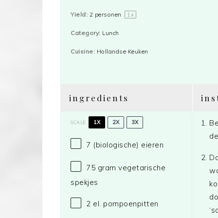
Yield:
2
personen
1
x
Category:
Lunch
Cuisine:
Hollandse Keuken
ingredients
ins
Be
1X
2X
3X
SCALE
de
7
(biologische) eieren
Do
75 gram
vegetarische
wa
spekjes
ko
do
2
el. pompoenpitten
‘s