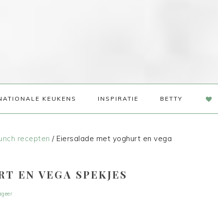
NAV
NATIONALE KEUKENS
INSPIRATIE
BETTY
SOC
ME
unch recepten
/
Eiersalade met yoghurt en vega
T EN VEGA SPEKJES
ageer