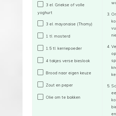
wa
3
el. Griekse of volle
yoghurt
On
ko
3
el. mayonaise
(Thomy)
vu
ni
1
tl. mosterd
Ve
1.5
tl. kerriepoeder
op
sp
4
takjes verse bieslook
kn
Brood naar eigen keuze
ke
Zout en peper
Sc
ee
Olie om te bakken
ko
bi
en