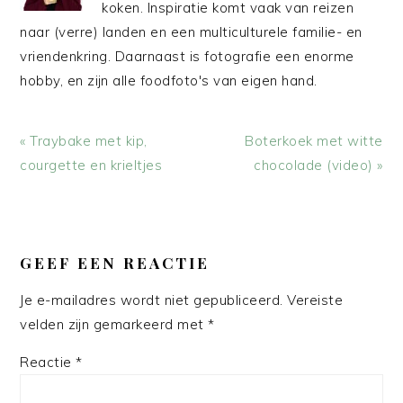
koken. Inspiratie komt vaak van reizen
naar (verre) landen en een multiculturele familie- en
vriendenkring. Daarnaast is fotografie een enorme
hobby, en zijn alle foodfoto's van eigen hand.
Vorig
Volgend
« Traybake met kip,
Boterkoek met witte
bericht:
bericht:
courgette en krieltjes
chocolade (video) »
LEES
INTERACTIES
GEEF EEN REACTIE
Je e-mailadres wordt niet gepubliceerd.
Vereiste
velden zijn gemarkeerd met
*
Reactie
*