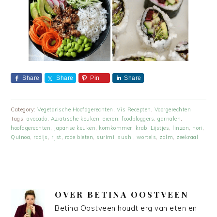
Share
Share
Pin
Share
Category:
Vegetarische Hoofdgerechten
,
Vis Recepten
,
Voorgerechten
Tags:
avocado
,
Aziatische keuken
,
eieren
,
foodbloggers
,
garnalen
,
hoofdgerechten
,
Japanse keuken
,
komkommer
,
krab
,
Lijstjes
,
linzen
,
nori
,
Quinoa
,
radijs
,
rijst
,
rode bieten
,
surimi
,
sushi
,
wortels
,
zalm
,
zeekraal
OVER
BETINA OOSTVEEN
Betina Oostveen houdt erg van eten en