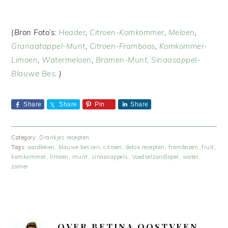
(Bron Foto’s:
Header
,
Citroen-Komkommer
,
Meloen
,
Granaatappel-Munt
,
Citroen-Framboos
,
Komkommer-
Limoen
,
Watermeloen
,
Bramen-Munt,
Sinaasappel-
Blauwe Bes
. )
Share
Share
Pin
Share
Category:
Drankjes recepten
Tags:
aardbeien
,
blauwe bessen
,
citroen
,
detox recepten
,
frambozen
,
fruit
,
komkommer
,
limoen
,
munt
,
sinaasappels
,
Voedselzandloper
,
water
,
zomer
OVER
BETINA OOSTVEEN