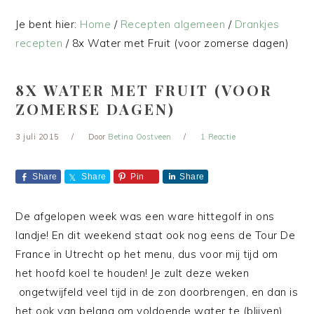
Je bent hier:
Home
/
Recepten algemeen
/
Drankjes
recepten
/
8x Water met Fruit (voor zomerse dagen)
8X WATER MET FRUIT (VOOR
ZOMERSE DAGEN)
3 juli 2015
Door
Betina Oostveen
1 Reactie
Share
Share
Pin
Share
De afgelopen week was een ware hittegolf in ons
landje! En dit weekend staat ook nog eens de Tour De
France in Utrecht op het menu, dus voor mij tijd om
het hoofd koel te houden! Je zult deze weken
ongetwijfeld veel tijd in de zon doorbrengen, en dan is
het ook van belang om voldoende water te (blijven)