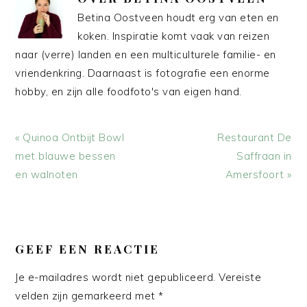
Betina Oostveen houdt erg van eten en
koken. Inspiratie komt vaak van reizen
naar (verre) landen en een multiculturele familie- en
vriendenkring. Daarnaast is fotografie een enorme
hobby, en zijn alle foodfoto's van eigen hand.
Vorig
Volgend
« Quinoa Ontbijt Bowl
Restaurant De
bericht:
bericht:
met blauwe bessen
Saffraan in
en walnoten
Amersfoort »
LEES
INTERACTIES
GEEF EEN REACTIE
Je e-mailadres wordt niet gepubliceerd.
Vereiste
velden zijn gemarkeerd met
*