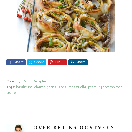
Share
Share
Pin
Share
Category:
Pizza Recepten
Tags:
basilicum
,
champignons
,
Kaas
,
mozzarella
,
pesto
,
pijnboompitten
,
truffel
OVER
BETINA OOSTVEEN