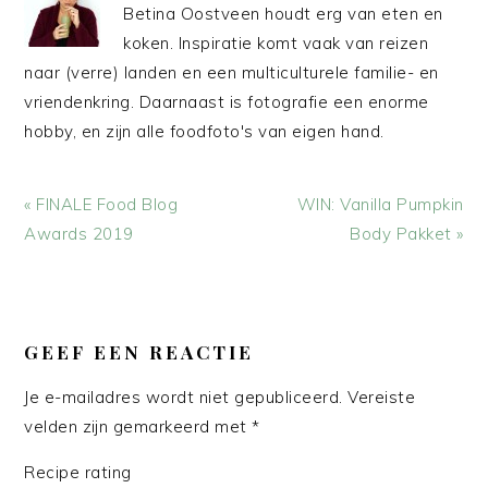
Betina Oostveen houdt erg van eten en
koken. Inspiratie komt vaak van reizen
naar (verre) landen en een multiculturele familie- en
vriendenkring. Daarnaast is fotografie een enorme
hobby, en zijn alle foodfoto's van eigen hand.
Vorig
Volgend
« FINALE Food Blog
WIN: Vanilla Pumpkin
bericht:
bericht:
Awards 2019
Body Pakket »
LEES
INTERACTIES
GEEF EEN REACTIE
Je e-mailadres wordt niet gepubliceerd.
Vereiste
velden zijn gemarkeerd met
*
Recipe rating