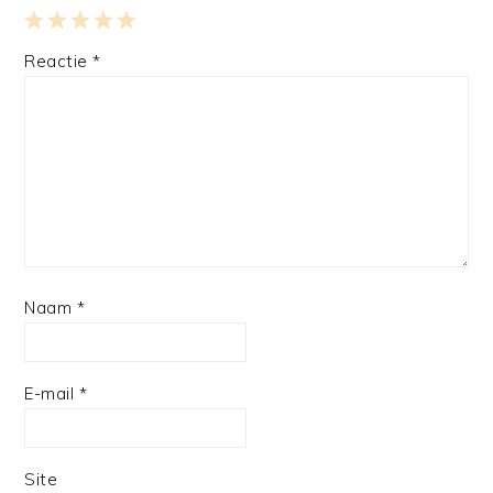
1
2
3
4
5
Reactie
*
Star
Stars
Stars
Stars
Stars
Naam
*
E-mail
*
Site