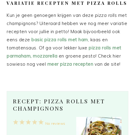
VARIATIE RECEPTEN MET PIZZA ROLLS
Kun je geen genoegen krijgen van deze
pizza rolls
met
champignons? Uiteraard hebben we nog meer variatie
recepten voor jullie in petto! Maak bijvoorbeeld ook
eens deze
basic pizza rolls met ham
, kaas en
tomatensaus. Of ga voor lekker luxe
pizza rolls met
parmaham, mozzarella
en groene pesto! Check hier
sowieso nog veel
meer pizza recepten
van de site!
RECEPT: PIZZA ROLLS MET
CHAMPIGNONS
1
2
3
4
5
No reviews
Star
Stars
Stars
Stars
Stars