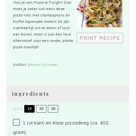
Hou je van Pizza ai Funghi? Dan
moet je zeker ook eens deze
pizza rolls met champignons en
truffel tapenade maken! Ze zijn
overheerlijk om te delen of voor
een borrel, maar is ook een leuk
PRINT RECIPE
alternatief voor een ronde, platte
pizza maaltijd!
Author:
Betina Oostveen
ingredients
1X
2X
3X
SCALE
1
rol kant-en-klaar pizzadeeg (ca.
400
gram
),