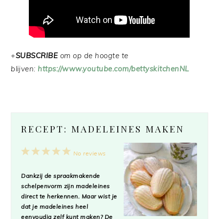
+
SUBSCRIBE
om op de hoogte te
blijven:
https://www.youtube.com/bettyskitchenNL
RECEPT: MADELEINES MAKEN
1
2
3
4
5
No reviews
Star
Stars
Stars
Stars
Stars
Dankzij de spraakmakende
schelpenvorm zijn madeleines
direct te herkennen. Maar wist je
dat je madeleines heel
eenvoudig zelf kunt maken? De