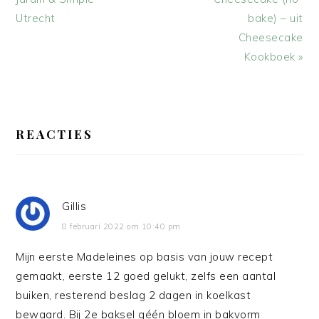
Utrecht
bake) – uit
Cheesecake
Kookboek »
LEES
INTERACTIES
REACTIES
Gillis
8 februari 2022 om 10:40 pm
Mijn eerste Madeleines op basis van jouw recept
gemaakt, eerste 12 goed gelukt, zelfs een aantal
buiken, resterend beslag 2 dagen in koelkast
bewaard. Bij 2e baksel géén bloem in bakvorm