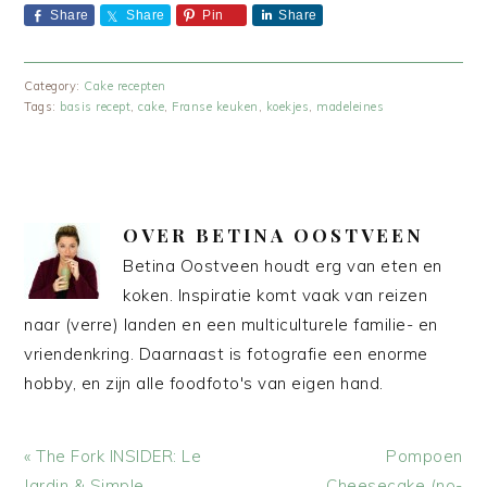
Share
Share
Pin
Share
Category:
Cake recepten
Tags:
basis recept
,
cake
,
Franse keuken
,
koekjes
,
madeleines
OVER
BETINA OOSTVEEN
Betina Oostveen houdt erg van eten en
koken. Inspiratie komt vaak van reizen
naar (verre) landen en een multiculturele familie- en
vriendenkring. Daarnaast is fotografie een enorme
hobby, en zijn alle foodfoto's van eigen hand.
Vorig
Volgend
« The Fork INSIDER: Le
Pompoen
bericht:
bericht:
Jardin & Simple
Cheesecake (no-