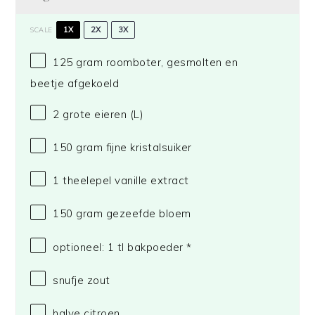
1X
2X
3X
SCALE
125 gram
roomboter, gesmolten en
beetje afgekoeld
2
grote eieren (L)
150 gram
fijne kristalsuiker
1
theelepel vanille extract
150 gram
gezeefde bloem
optioneel: 1 tl bakpoeder *
snufje zout
halve citroen