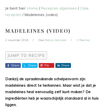
Je bent hier:
Home
/
Recepten algemeen
/
Cake
recepten
/
Madeleines (video)
MADELEINES (VIDEO)
2 november 2018
Door
Betina Oostveen
3 Reacties
JUMP TO RECIPE
Share
Share
Pin
Share
Dankzij de spraakmakende schelpenvorm zijn
madeleines direct te herkennen. Maar wist je dat je
madeleines heel eenvoudig zelf kunt maken? De
ingrediënten heb je waarschijnlijk standaard al in huis
liggen.