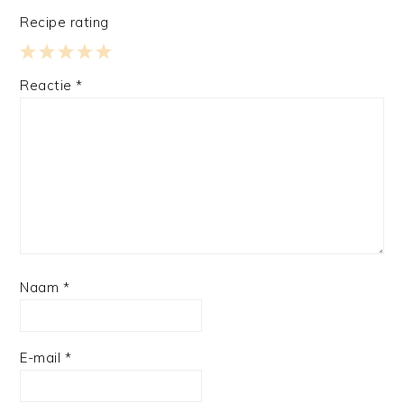
Recipe rating
1
2
3
4
5
Reactie
*
Star
Stars
Stars
Stars
Stars
Naam
*
E-mail
*