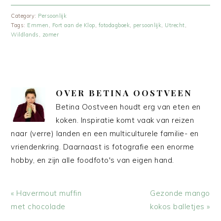
Category:
Persoonlijk
Tags:
Emmen
,
Fort aan de Klop
,
fotodagboek
,
persoonlijk
,
Utrecht
,
Wildlands
,
zomer
OVER
BETINA OOSTVEEN
Betina Oostveen houdt erg van eten en
koken. Inspiratie komt vaak van reizen
naar (verre) landen en een multiculturele familie- en
vriendenkring. Daarnaast is fotografie een enorme
hobby, en zijn alle foodfoto's van eigen hand.
Vorig
Volgend
« Havermout muffin
Gezonde mango
bericht:
bericht:
met chocolade
kokos balletjes »