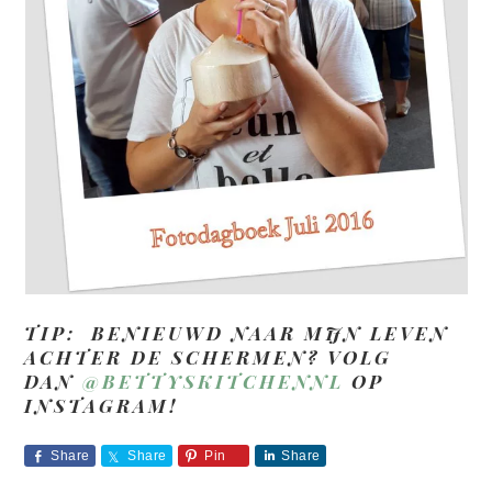
TIP: BENIEUWD NAAR MIJN LEVEN
ACHTER DE SCHERMEN? VOLG
DAN
@BETTYSKITCHENNL
OP
INSTAGRAM!
Share
Share
Pin
Share