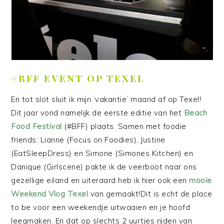
#BFF EVENT OP TEXEL
En tot slot sluit ik mijn ‘vakantie’ maand af op Texel!
Dit jaar vond namelijk de eerste editie van het
Beach
Food Festival
(#BFF) plaats. Samen met foodie
friends: Lianne (Focus on Foodies), Justine
(EatSleepDress) en Simone (Simones Kitchen) en
Danique (Girlscene) pakte ik de veerboot naar ons
gezellige eiland en uiteraard heb ik hier ook een
mooie
Weekend Vlog Texel
van gemaakt!Dit is echt de place
to be voor een weekendje uitwaaien en je hoofd
leegmaken. En dat op slechts 2 uurtjes rijden van